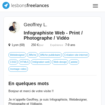
Toggle
navigat
Geoffrey L.
Infographiste Web - Print /
Photographe / Vidéo
Lyon (69) 250 €
7-9 ans
/jour
Expérience :
Webdesigner
Affiche
Affiche publicitaire
Création site internet
CSS3
HTML5
Intégration web
Web design
adobe
montage video
En quelques mots
Bonjour et merci de votre visite !!
Je m’appelle Geoffrey, je suis Infographiste, Webdesigner,
Photographe et Vidéaste.