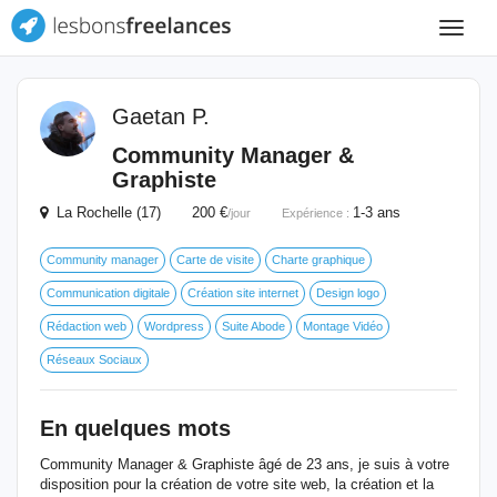
Toggle
navigat
Gaetan P.
Community Manager &
Graphiste
La Rochelle (17) 200 €
1-3 ans
/jour
Expérience :
Community manager
Carte de visite
Charte graphique
Communication digitale
Création site internet
Design logo
Rédaction web
Wordpress
Suite Abode
Montage Vidéo
Réseaux Sociaux
En quelques mots
Community Manager & Graphiste âgé de 23 ans, je suis à votre
disposition pour la création de votre site web, la création et la