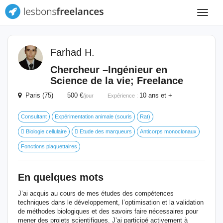
Toggle
navigat
Farhad H.
Chercheur –Ingénieur en
Science de la vie; Freelance
Paris (75) 500 €
10 ans et +
/jour
Expérience :
Consultant
Expérimentation animale (souris
Rat)
 Biologie cellulaire
 Etude des marqueurs
Anticorps monoclonaux
Fonctions plaquettaires
En quelques mots
J’ai acquis au cours de mes études des compétences
techniques dans le développement, l’optimisation et la validation
de méthodes biologiques et des savoirs faire nécessaires pour
mener des projets scientifiques. J’ai participé activement à