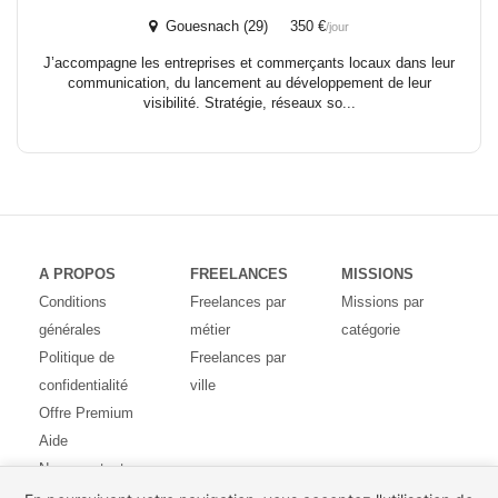
Gouesnach (29) 350 €
/jour
J’accompagne les entreprises et commerçants locaux dans leur
communication, du lancement au développement de leur
visibilité. Stratégie, réseaux so...
A PROPOS
FREELANCES
MISSIONS
Conditions
Freelances par
Missions par
générales
métier
catégorie
Politique de
Freelances par
confidentialité
ville
Offre Premium
Aide
Nous contacter
Avis des