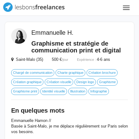
Toggle
navigat
Emmanuelle H.
Graphisme et stratégie de
communication print et digital
Saint-Malo (35) 500 €
4-6 ans
/jour
Expérience :
Chargé de communication
Charte graphique
Création brochure
Création graphique
Création visuelle
Design logo
Graphisme
Graphisme print
Identité visuelle
Illustration
Infographie
En quelques mots
Emmanuelle Hamon //
Basée à Saint-Malo, je me déplace régulièrement sur Paris selon
vos besoins.