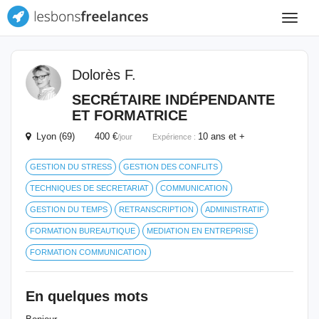
Toggle
navigat
Dolorès F.
SECRÉTAIRE INDÉPENDANTE
ET FORMATRICE
Lyon (69) 400 €
10 ans et +
/jour
Expérience :
GESTION DU STRESS
GESTION DES CONFLITS
TECHNIQUES DE SECRETARIAT
COMMUNICATION
GESTION DU TEMPS
RETRANSCRIPTION
ADMINISTRATIF
FORMATION BUREAUTIQUE
MEDIATION EN ENTREPRISE
FORMATION COMMUNICATION
En quelques mots