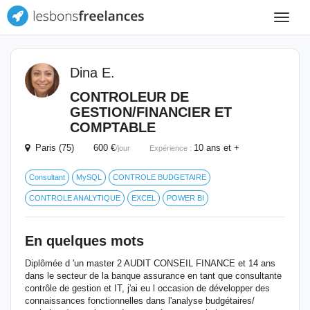
Toggle
navigat
Dina E.
CONTROLEUR DE
GESTION/FINANCIER ET
COMPTABLE
Paris (75) 600 €
10 ans et +
/jour
Expérience :
Consultant
MySQL
CONTROLE BUDGETAIRE
CONTROLE ANALYTIQUE
EXCEL
POWER BI
En quelques mots
Diplômée d 'un master 2 AUDIT CONSEIL FINANCE et 14 ans
dans le secteur de la banque assurance en tant que consultante
contrôle de gestion et IT, j'ai eu l occasion de développer des
connaissances fonctionnelles dans l'analyse budgétaires/