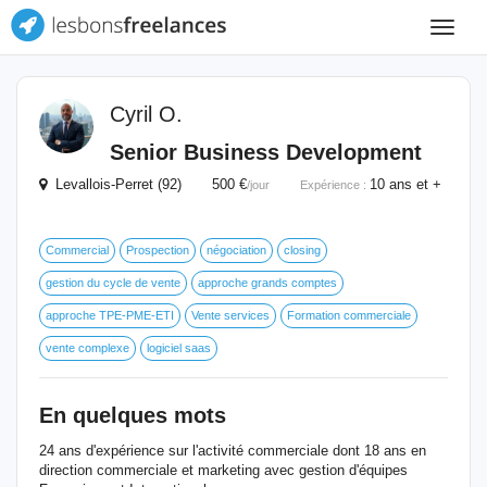
Toggle
navigat
Cyril O.
Senior Business Development
Levallois-Perret (92) 500 €
10 ans et +
/jour
Expérience :
Commercial
Prospection
négociation
closing
gestion du cycle de vente
approche grands comptes
approche TPE-PME-ETI
Vente services
Formation commerciale
vente complexe
logiciel saas
En quelques mots
24 ans d'expérience sur l'activité commerciale dont 18 ans en
direction commerciale et marketing avec gestion d'équipes