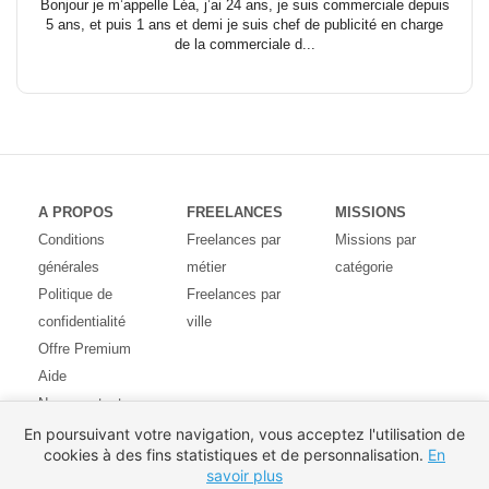
Bonjour je m’appelle Léa, j’ai 24 ans, je suis commerciale depuis
5 ans, et puis 1 ans et demi je suis chef de publicité en charge
de la commerciale d...
A PROPOS
FREELANCES
MISSIONS
Conditions
Freelances par
Missions par
générales
métier
catégorie
Politique de
Freelances par
confidentialité
ville
Offre Premium
Aide
Nous contacter
Avis des
En poursuivant votre navigation, vous acceptez l'utilisation de
cookies à des fins statistiques et de personnalisation.
En
utilisateurs
savoir plus
Partenaires