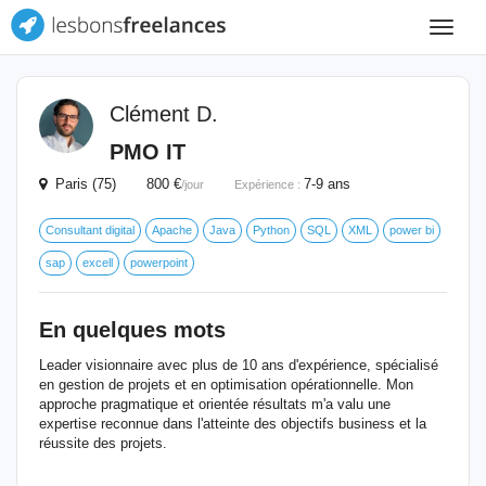
Toggle
navigat
Clément D.
PMO IT
Paris (75) 800 €
7-9 ans
/jour
Expérience :
Consultant digital
Apache
Java
Python
SQL
XML
power bi
sap
excell
powerpoint
En quelques mots
Leader visionnaire avec plus de 10 ans d'expérience, spécialisé
en gestion de projets et en optimisation opérationnelle. Mon
approche pragmatique et orientée résultats m'a valu une
expertise reconnue dans l'atteinte des objectifs business et la
réussite des projets.