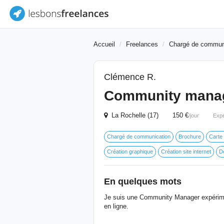
Accueil
Freelances
Chargé de commun
Clémence R.
Community mana
La Rochelle (17) 150 €
/jour
Expé
Chargé de communication
Brochure
Carte 
Création graphique
Création site internet
D
En quelques mots
Je suis une Community Manager expérimen
en ligne.