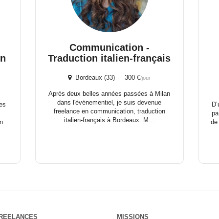
Communication -
on
Traduction italien-français
Bordeaux (33) 300 €
/jour
Après deux belles années passées à Milan
dans l'événementiel, je suis devenue
des
D’
freelance en communication, traduction
pa
italien-français à Bordeaux. M...
on
de
REELANCES
MISSIONS