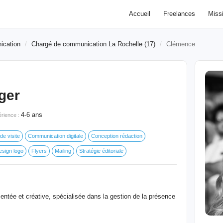
Accueil
Freelances
Miss
ication
Chargé de communication La Rochelle (17)
Clémence
ger
4-6 ans
rience :
de visite
Communication digitale
Conception rédaction
esign logo
Flyers
Mailing
Stratégie éditoriale
tée et créative, spécialisée dans la gestion de la présence