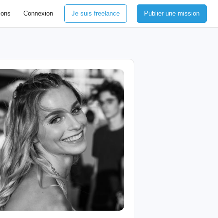
ions
Connexion
Je suis freelance
Publier une mission