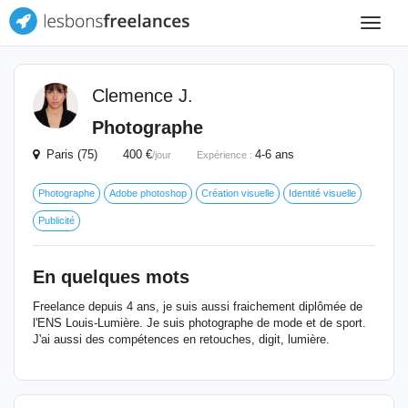
Toggle
navigat
Clemence J.
Photographe
Paris (75) 400 €
4-6 ans
/jour
Expérience :
Photographe
Adobe photoshop
Création visuelle
Identité visuelle
Publicité
En quelques mots
Freelance depuis 4 ans, je suis aussi fraichement diplômée de
l'ENS Louis-Lumière. Je suis photographe de mode et de sport.
J'ai aussi des compétences en retouches, digit, lumière.