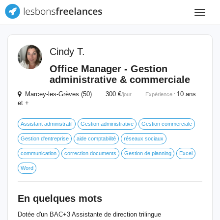
Toggle
navigat
Cindy T.
Office Manager - Gestion
administrative & commerciale
Marcey-les-Grèves (50) 300 €
10 ans
/jour
Expérience :
et +
Assistant administratif
Gestion administrative
Gestion commerciale
Gestion d'entreprise
aide comptabilité
réseaux sociaux
communication
correction documents
Gestion de planning
Excel
Word
En quelques mots
Dotée d'un BAC+3 Assistante de direction trilingue