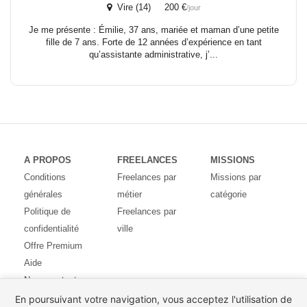
Vire (14) 200 €
/jour
Je me présente : Émilie, 37 ans, mariée et maman d’une petite
fille de 7 ans. Forte de 12 années d’expérience en tant
qu’assistante administrative, j’...
A PROPOS
FREELANCES
MISSIONS
Conditions
Freelances par
Missions par
générales
métier
catégorie
Politique de
Freelances par
confidentialité
ville
Offre Premium
Aide
Nous contacter
Avis des
En poursuivant votre navigation, vous acceptez l'utilisation de