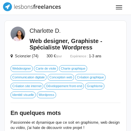
Toggle
navigat
Charlotte D.
Web designer, Graphiste -
Spécialiste Wordpress
Scionzier (74) 300 €
1-3 ans
/jour
Expérience :
Webdesigner
Carte de visite
Charte graphique
Communication digitale
Conception web
Création graphique
Création site internet
Développement front-end
Graphisme
Identité visuelle
Wordpress
En quelques mots
Passionnée et dynamique que ce soit en graphisme, web design
ou vidéo, j'ai hate de découvrir votre projet !