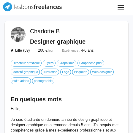
Toggle
navigat
Charlotte B.
Designer graphique
Lille (59) 200 €
4-6 ans
/jour
Expérience :
Directeur artistique
Flyers
Graphisme
Graphisme print
Identité graphique
Illustration
Logo
Plaquette
Web designer
suite adobe
photographie
En quelques mots
Hello,
Je suis étudiante en dernière année de design graphique et
designer graphique en alternance depuis 5 ans. J'ai acquis mes
compétences grâce à mes expériences professionnels et aux