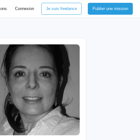
ions
Connexion
Je suis freelance
Publier une mission