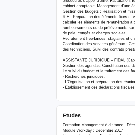
procédures d’appel d’offre. Facturation,
cabinet comptable. Management d’une éq
Gestion des budgets : Réalisation et mise
R.H : Préparation des éléments fixes et var
calculer les éléments de rémunération à pér
remboursements ou de prélèvements sur l
de paie, congés et charges sociales.
Recrutement free-lances, stagiaires et che
Coordination des services généraux : Gest
des techniciens. Suivi des contrats presta
ASSISTANTE JURIDIQUE – FIDAL (Cabin
Gestion des agendas. Constitution des do
Le suivi du budget et le traitement des fa
- Recherches juridiques.
- L’Organisation et préparation des réunio
- Établissement des déclarations fiscales
Etudes
Formation Management à distance : Dé
Module Workday : Décembre 2017