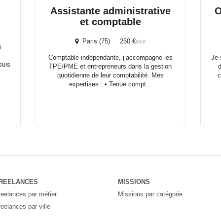
Assistante administrative
O
et comptable
Paris (75) 250 €
/jour
s
Comptable indépendante, j’accompagne les
Je 
suis
TPE/PME et entrepreneurs dans la gestion
quotidienne de leur comptabilité. Mes
c
expertises : • Tenue compt...
REELANCES
MISSIONS
reelances par métier
Missions par catégorie
reelances par ville