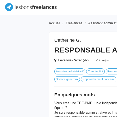
Accueil
Freelances
Assistant administr
Catherine G.
RESPONSABLE A
Levallois-Perret (92) 250 €
/jour
Assistant administratif
Comptabilité
Recouv
Service généraux
Rapprochement bancaire
En quelques mots
Vous êtes une TPE-PME, un-e indépendant
équipe ?
Je suis responsable administrative et fin