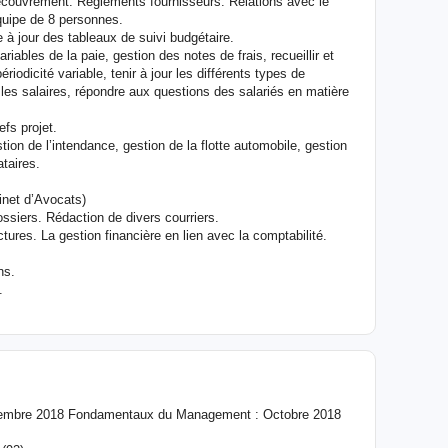
 recouvrement. Règlements fournisseurs. Relations avec le
uipe de 8 personnes.
 à jour des tableaux de suivi budgétaire.
iables de la paie, gestion des notes de frais, recueillir et
iodicité variable, tenir à jour les différents types de
es salaires, répondre aux questions des salariés en matière
fs projet.
ion de l’intendance, gestion de la flotte automobile, gestion
taires.
et d’Avocats)
ssiers. Rédaction de divers courriers.
ctures. La gestion financière en lien avec la comptabilité.
ns.
.
cembre 2018 Fondamentaux du Management : Octobre 2018