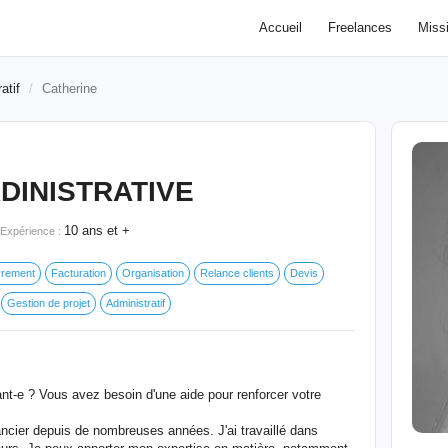
Accueil
Freelances
Miss
atif
Catherine
DINISTRATIVE
10 ans et +
Expérience :
rement
Facturation
Organisation
Relance clients
Devis
Gestion de projet
Administratif
-e ? Vous avez besoin d'une aide pour renforcer votre
ancier depuis de nombreuses années. J'ai travaillé dans