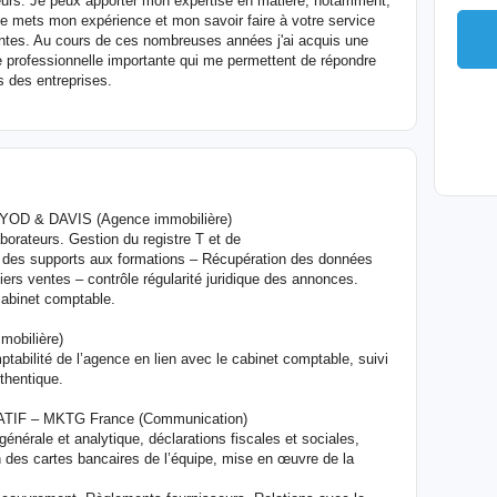
cteurs. Je peux apporter mon expertise en matière, notamment,
 Je mets mon expérience et mon savoir faire à votre service
entes. Au cours de ces nombreuses années j'ai acquis une
 professionnelle importante qui me permettent de répondre
s des entreprises.
D & DAVIS (Agence immobilière)
aborateurs. Gestion du registre T et de
et des supports aux formations – Récupération des données
ers ventes – contrôle régularité juridique des annonces.
cabinet comptable.
obilière)
ptabilité de l’agence en lien avec le cabinet comptable, suivi
thentique.
F – MKTG France (Communication)
générale et analytique, déclarations fiscales et sociales,
on des cartes bancaires de l’équipe, mise en œuvre de la