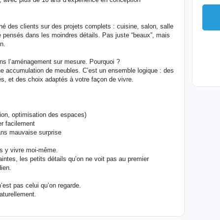
 des clients sur des projets complets : cuisine, salon, salle
pensés dans les moindres détails. Pas juste “beaux”, mais
n.
ans l’aménagement sur mesure. Pourquoi ?
une accumulation de meubles. C’est un ensemble logique : des
és, et des choix adaptés à votre façon de vivre.
tion, optimisation des espaces)
er facilement
sans mauvaise surprise
ais y vivre moi-même.
aintes, les petits détails qu’on ne voit pas au premier
ien.
n’est pas celui qu’on regarde.
aturellement.