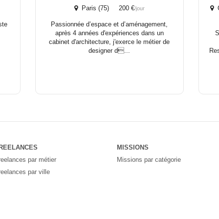
Paris (75) 200 €
C
/jour
ste
Passionnée d’espace et d’aménagement,
après 4 années d'expériences dans un
S
cabinet d'architecture, j'exerce le métier de
designer d...
Res
REELANCES
MISSIONS
reelances par métier
Missions par catégorie
reelances par ville