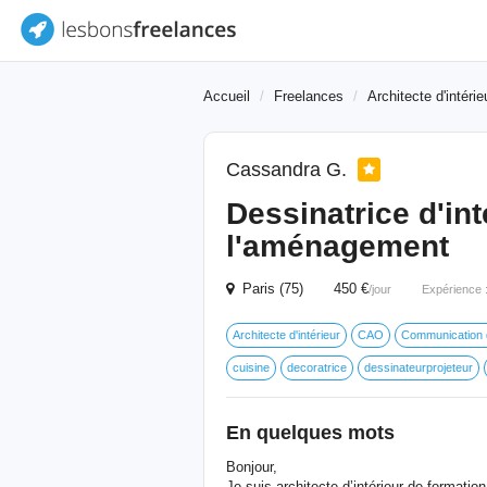
Accueil
Freelances
Architecte d'intérie
Cassandra G.
Dessinatrice d'in
l'aménagement
Paris (75) 450 €
/jour
Expérience 
Architecte d'intérieur
CAO
Communication d
cuisine
decoratrice
dessinateurprojeteur
En quelques mots
Bonjour,
Je suis architecte d’intérieur de formati