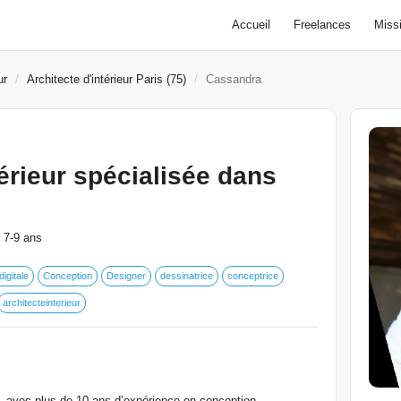
Accueil
Freelances
Miss
ur
Architecte d'intérieur Paris (75)
Cassandra
térieur spécialisée dans
7-9 ans
:
igitale
Conception
Designer
dessinatrice
conceptrice
architecteinterieur
on, avec plus de 10 ans d’expérience en conception