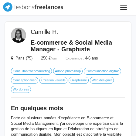
Toggle
navigat
Camille H.
E-commerce & Social Media
Manager - Graphiste
Paris (75) 250 €
4-6 ans
/jour
Expérience :
Consultant webmarketing
Adobe photoshop
Communication digitale
Conception web
Création visuelle
Graphisme
Web designer
Wordpress
En quelques mots
Forte de plusieurs années d’expérience en E-commerce et
Social Media Management, j’ai développé une expertise dans la
gestion de boutiques en ligne et l’élaboration de stratégies de
communication digitale. Mon objectif est d’accroître la visibilité