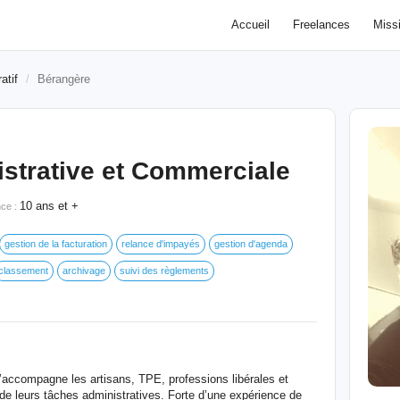
Accueil
Freelances
Miss
atif
Bérangère
istrative et Commerciale
10 ans et +
nce :
gestion de la facturation
relance d'impayés
gestion d'agenda
classement
archivage
suivi des règlements
j’accompagne les artisans, TPE, professions libérales et
de leurs tâches administratives. Forte d’une expérience de