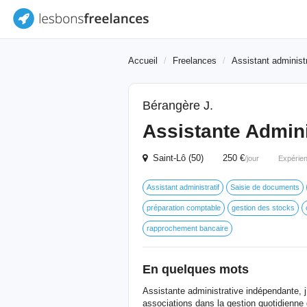
Accueil
Freelances
Assistant administr
Bérangère J.
Assistante Admin
Saint-Lô (50) 250 €
/jour
Expérie
Assistant administratif
Saisie de documents
préparation comptable
gestion des stocks
rapprochement bancaire
En quelques mots
Assistante administrative indépendante, 
associations dans la gestion quotidienne 