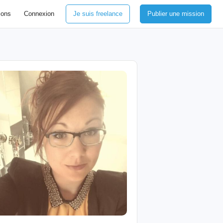
ions
Connexion
Je suis freelance
Publier une mission