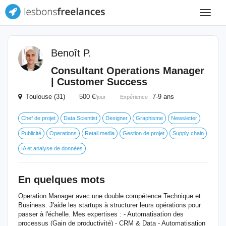
Toggle
navigat
Benoît P.
Consultant Operations Manager
| Customer Success
Toulouse (31) 500 €
7-9 ans
/jour
Expérience :
Chef de projet
Data Scientist
Designer
Graphisme
Newsletter
Publicité
Operations
Retail media
Gestion de projet
Supply chain
IA et analyse de données
En quelques mots
Operation Manager avec une double compétence Technique et
Business. J'aide les startups à structurer leurs opérations pour
passer à l'échelle. Mes expertises : - Automatisation des
processus (Gain de productivité) - CRM & Data - Automatisation