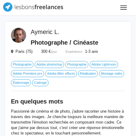
Toggle
navigat
Aymeric L.
Photographe / Cinéaste
Paris (75) 300 €
1-3 ans
/jour
Expérience :
Photographe
Adobe photoshop
Photographie
Adobe Lightroom
Adobe Premiere pro
Adobe After effects
Réalisation
Montage vidéo
Étalonnage
Cadrage
En quelques mots
Passionné de cinéma et de photo, j'adore raconter une histoire à
travers des images. Je cherche toujours la meilleure manière de
transmettre l'émotion recherchée en composant mon cadre. Ce
que j'aime par dessus tout, c'est créer une réponse émotionnelle
chez le spectateur, en le touchant personnellement.