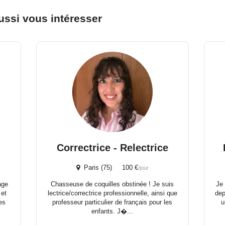
ussi vous intéresser
Correctrice - Relectrice
Paris (75) 100 €
/jour
age
Chasseuse de coquilles obstinée ! Je suis
Je 
 et
lectrice/correctrice professionnelle, ainsi que
dep
es
professeur particulier de français pour les
u
enfants. J�...