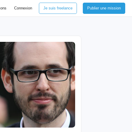
ions
Connexion
Je suis freelance
Publier une mission