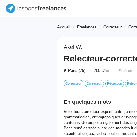
Accueil
Freelances
Correcteur
Corr
Axel W.
Relecteur-correct
Paris (75) 200 €
/jour
Expérience 
Correcteur
Correction
Rédaction
Relect
En quelques mots
Relecteur-correcteur expérimenté, je met
grammaticales, orthographiques et typogr
contenus. Je propose également des sugges
Passionné et spécialiste des mondes ludiq
société et de jeux vidéo, tout en restant 