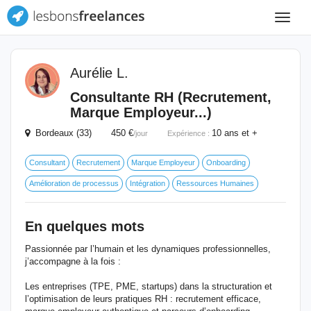
Toggle
navigat
Aurélie L.
Consultante RH (Recrutement,
Marque Employeur...)
Bordeaux (33) 450 €
10 ans et +
/jour
Expérience :
Consultant
Recrutement
Marque Employeur
Onboarding
Amélioration de processus
Intégration
Ressources Humaines
En quelques mots
Passionnée par l’humain et les dynamiques professionnelles,
j’accompagne à la fois :
Les entreprises (TPE, PME, startups) dans la structuration et
l’optimisation de leurs pratiques RH : recrutement efficace,