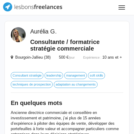
Toggle
navigat
Aurélia G.
Consultante / formatrice
stratégie commerciale
Bourgoin-Jallieu (38) 500 €
10 ans et +
/jour
Expérience :
Consultant stratégie
leadership
management
soft skills
techniques de prospection
adaptation au changements
En quelques mots
Ancienne directrice commerciale et conseillère en
investissement et patrimoine, j’ai plus de 15 années
d’expérience à piloter des équipes de vente, développer des
portefeuilles à forte valeur et accompagner particuliers comme