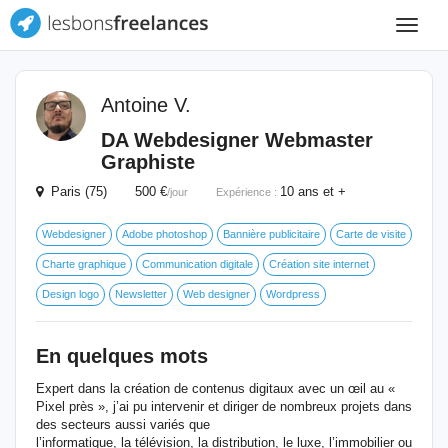
Toggle
navigat
Antoine V.
DA Webdesigner Webmaster
Graphiste
Paris (75) 500 €
10 ans et +
/jour
Expérience :
Webdesigner
Adobe photoshop
Bannière publicitaire
Carte de visite
Charte graphique
Communication digitale
Création site internet
Design logo
Newsletter
Web designer
Wordpress
En quelques mots
Expert dans la création de contenus digitaux avec un œil au «
Pixel près », j’ai pu intervenir et diriger de nombreux projets dans
des secteurs aussi variés que
l’informatique, la télévision, la distribution, le luxe, l’immobilier ou