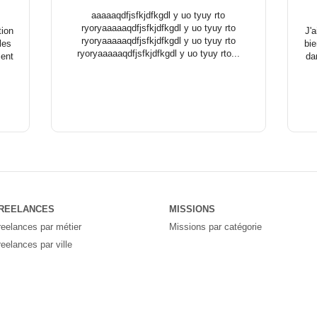
aaaaaqdfjsfkjdfkgdl y uo tyuy rto
ryoryaaaaaqdfjsfkjdfkgdl y uo tyuy rto
ion
J'
ryoryaaaaaqdfjsfkjdfkgdl y uo tyuy rto
les
bi
ryoryaaaaaqdfjsfkjdfkgdl y uo tyuy rto...
ment
da
REELANCES
MISSIONS
reelances par métier
Missions par catégorie
reelances par ville