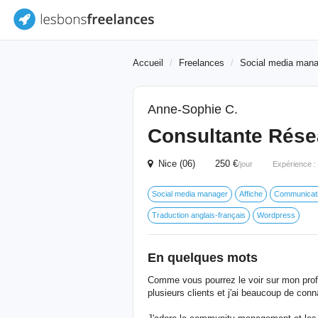
Accueil
Freelances
Social media mana
Anne-Sophie C.
Consultante Rése
Nice (06) 250 €
/jour
Expérience :
Social media manager
Affiche
Communicatio
Traduction anglais-français
Wordpress
En quelques mots
Comme vous pourrez le voir sur mon profi
plusieurs clients et j'ai beaucoup de co