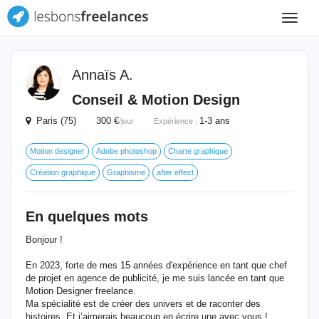
Toggle
navigat
Annaïs A.
Conseil & Motion Design
Paris (75) 300 €
1-3 ans
/jour
Expérience :
Motion designer
Adobe photoshop
Charte graphique
Création graphique
Graphisme
after effect
En quelques mots
Bonjour !
En 2023, forte de mes 15 années d'expérience en tant que chef
de projet en agence de publicité, je me suis lancée en tant que
Motion Designer freelance.
Ma spécialité est de créer des univers et de raconter des
histoires. Et j’aimerais beaucoup en écrire une avec vous !