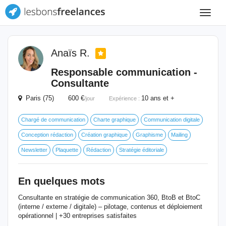
Toggle
navigat
Anaïs R.
Responsable communication -
Consultante
Paris (75) 600 €
10 ans et +
/jour
Expérience :
Chargé de communication
Charte graphique
Communication digitale
Conception rédaction
Création graphique
Graphisme
Mailing
Newsletter
Plaquette
Rédaction
Stratégie éditoriale
En quelques mots
Consultante en stratégie de communication 360, BtoB et BtoC
(interne / externe / digitale) – pilotage, contenus et déploiement
opérationnel | +30 entreprises satisfaites