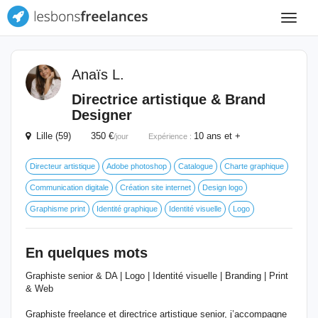
Toggle
navigat
Anaïs L.
Directrice artistique & Brand
Designer
Lille (59) 350 €
10 ans et +
/jour
Expérience :
Directeur artistique
Adobe photoshop
Catalogue
Charte graphique
Communication digitale
Création site internet
Design logo
Graphisme print
Identité graphique
Identité visuelle
Logo
En quelques mots
Graphiste senior & DA | Logo | Identité visuelle | Branding | Print
& Web
Graphiste freelance et directrice artistique senior, j’accompagne