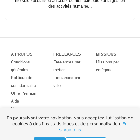
me suis spécialisée au cours de mon parcours sur la gestion
des activités humaine...
A PROPOS
FREELANCES
MISSIONS
Conditions
Freelances par
Missions par
générales
métier
catégorie
Politique de
Freelances par
confidentialité
ville
Offre Premium
Aide
Nous contacter
Avis des
En poursuivant votre navigation, vous acceptez l'utilisation de
cookies à des fins statistiques et de personnalisation.
En
utilisateurs
savoir plus
Partenaires