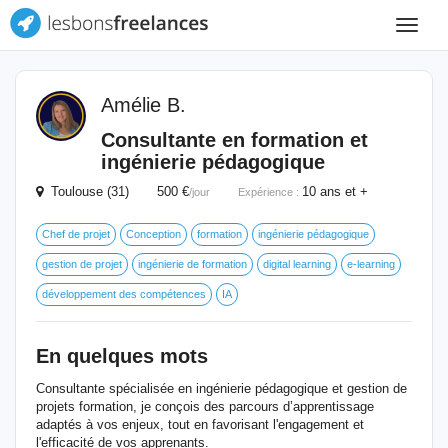
Toggle
navigat
Amélie B.
Consultante en formation et
ingénierie pédagogique
Toulouse (31) 500 €
10 ans et +
/jour
Expérience :
Chef de projet
Conception
formation
ingénierie pédagogique
gestion de projet
ingénierie de formation
digital learning
e-learning
développement des compétences
IA
En quelques mots
Consultante spécialisée en ingénierie pédagogique et gestion de
projets formation, je conçois des parcours d’apprentissage
adaptés à vos enjeux, tout en favorisant l'engagement et
l'efficacité de vos apprenants.