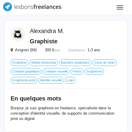
Toggle
navigat
Alexandra M.
Graphiste
Avignon (84) 300 €
1-3 ans
/jour
Expérience :
Graphiste
Adobe photoshop
Bannière publicitaire
Carte de visite
Création graphique
Création visuelle
Flyers
Graphisme
Graphisme print
Identité visuelle
Logo
En quelques mots
Bonjour, je suis graphiste en freelance, spécialisée dans la
conception d'identité visuelle, de supports de communication
print ou digital.