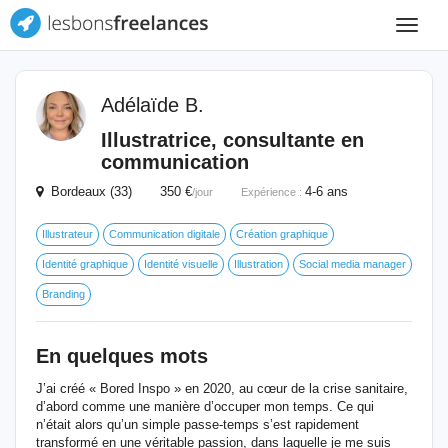
Toggle
navigat
Adélaïde B.
Illustratrice, consultante en
communication
Bordeaux (33) 350 €
4-6 ans
/jour
Expérience :
Illustrateur
Communication digitale
Création graphique
Identité graphique
Identité visuelle
Illustration
Social media manager
Branding
En quelques mots
J’ai créé « Bored Inspo » en 2020, au cœur de la crise sanitaire,
d’abord comme une manière d’occuper mon temps. Ce qui
n’était alors qu’un simple passe-temps s’est rapidement
transformé en une véritable passion, dans laquelle je me suis