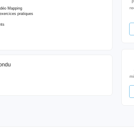
P
re
Vidéo Mapping
exercices pratiques
nts
pondu
mi