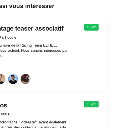
si vous intéresser
age teaser associatif
ouvert
 à 1 000 €
 au nom de la Racing Team EDHEC,
ess School. Nous serions intéressés par
o...
éos
ouvert
1 000 €
hotographe / vidéaste** ayant également
e créer des contenus visuels de qualité