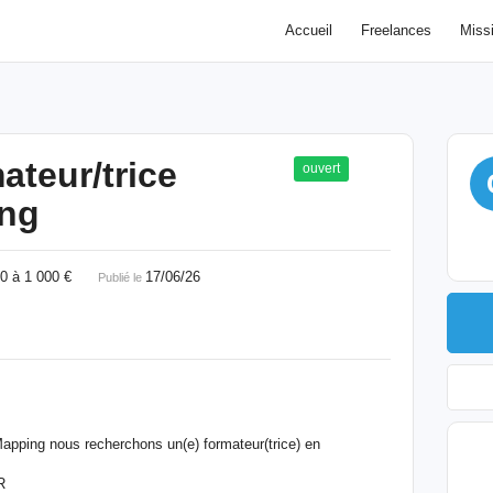
Accueil
Freelances
Miss
ateur/trice
ouvert
ing
00 à 1 000 €
17/06/26
Publié le
apping nous recherchons un(e) formateur(trice) en
R