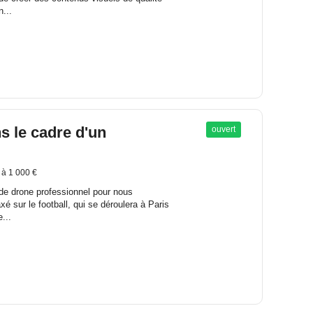
...
s le cadre d'un
ouvert
 à 1 000 €
 de drone professionnel pour nous
 sur le football, qui se déroulera à Paris
...