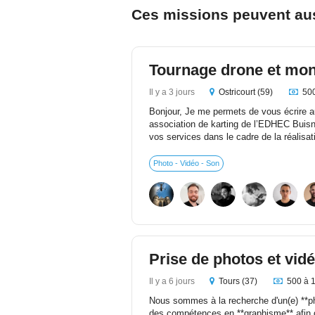
Ces missions peuvent aus
Tournage drone et mont
Il y a 3 jours
Ostricourt (59)
500
Bonjour, Je me permets de vous écrire
association de karting de l’EDHEC Buisn
vos services dans le cadre de la réalisati
Photo - Vidéo - Son
Prise de photos et vid
Il y a 6 jours
Tours (37)
500 à 
Nous sommes à la recherche d'un(e) **p
des compétences en **graphisme** afin d