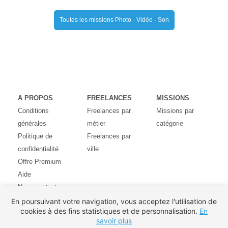
Toutes les missions Photo - Vidéo - Son
A PROPOS
FREELANCES
MISSIONS
Conditions
Freelances par
Missions par
générales
métier
catégorie
Politique de
Freelances par
confidentialité
ville
Offre Premium
Aide
Nous contacter
Avis des
En poursuivant votre navigation, vous acceptez l'utilisation de
cookies à des fins statistiques et de personnalisation.
En
utilisateurs
savoir plus
Partenaires