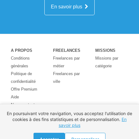
En savoir plus
A PROPOS
FREELANCES
MISSIONS
Conditions
Freelances par
Missions par
générales
métier
catégorie
Politique de
Freelances par
confidentialité
ville
Offre Premium
Aide
Nous contacter
Avis des
En poursuivant votre navigation, vous acceptez l'utilisation de
cookies à des fins statistiques et de personnalisation.
En
utilisateurs
savoir plus
Partenaires
Pays