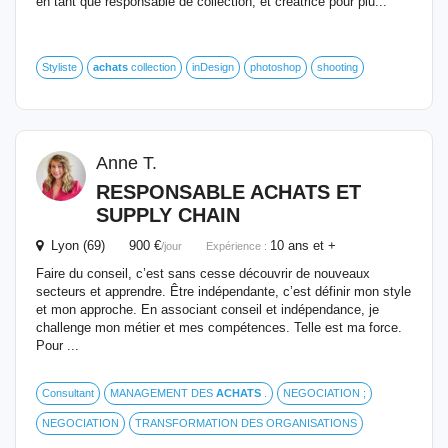
en tant que responsable de collection, et créatrice pour plu...
Styliste
achats
collection
inDesign
photoshop
shooting
Anne T.
RESPONSABLE
ACHATS
ET
SUPPLY CHAIN
Lyon (69) 900 €
10 ans et +
/jour
Expérience :
Faire du conseil, c’est sans cesse découvrir de nouveaux
secteurs et apprendre. Être indépendante, c’est définir mon style
et mon approche. En associant conseil et indépendance, je
challenge mon métier et mes compétences. Telle est ma force.
Pour ...
Consultant
MANAGEMENT DES
ACHATS
.
NEGOCIATION ;
NEGOCIATION
TRANSFORMATION DES ORGANISATIONS