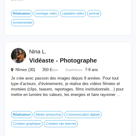
Réalisateur
montage vidéo
captation vidéo
portrait
evenementiel
Nina L.
Vidéaste - Photographe
Nîmes (30) 350 €
7-9 ans
/jour
Expérience :
Je crée avec passion des images depuis 8 années. Pour tout
type d’acteurs, d’événements, je réalise des vidéos filmées et
montées (clips, teasers, reportages, films institutionnels…) pour
mettre en lumière les valeurs, les énergies et faire rayonner ...
Réalisateur
Adobe photoshop
Communication digitale
Création graphique
Création site internet