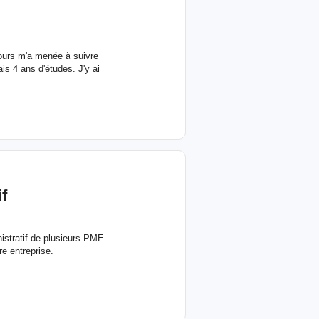
ours m'a menée à suivre
is 4 ans d'études. J'y ai
f
nistratif de plusieurs PME.
e entreprise.