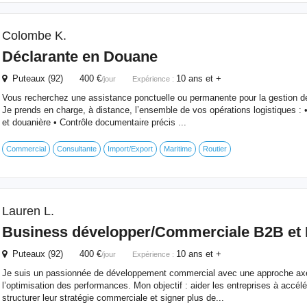
Colombe K.
Déclarante en Douane
Puteaux (92) 400 €
10 ans et +
/jour
Expérience :
Vous recherchez une assistance ponctuelle ou permanente pour la gestion de
Je prends en charge, à distance, l’ensemble de vos opérations logistiques :
et douanière • Contrôle documentaire précis ...
Commercial
Consultante
Import/Export
Maritime
Routier
Lauren L.
Business développer/Commerciale B2B et
Puteaux (92) 400 €
10 ans et +
/jour
Expérience :
Je suis un passionnée de développement commercial avec une approche axée
l’optimisation des performances. Mon objectif : aider les entreprises à accélé
structurer leur stratégie commerciale et signer plus de...