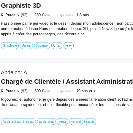
Graphiste 3D
Puteaux (92) 250 €
1-3 ans
/jour
Expérience :
Passionnée par le jeu vidéo et le dessin depuis mon adolescence, mon parc
une formation à Lisaa Paris en création de jeux 2D, puis à New 3dge où j'ai fa
appris à créer des personnages, des décors ainsi ...
Graphiste
Unreal
3ds max
Unity
vray
Abdelnor A.
Chargé de Clientèle / Assistant Administrati
Puteaux (92) 300 €
10 ans et +
/jour
Expérience :
Rigoureux et autonome, je gère depuis des années la relation client et l'admi
Je m'adapte rapidement et suis flexible pour mieux gérer les missions de votr
Assistant administratif
assistanat
vente
conseil
saisie