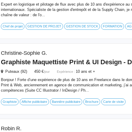
Expert en logistique et pilotage de flux avec plus de 10 ans d'expérience au
internationaux. Spécialiste de la gestion d'entrepôt et de la Supply Chain, je 
chaîne de valeur : de l'o...
Chef de projet
GESTION DE PROJET
GESTION DE STOCK
FORMATION
AG
Christine-Sophie G.
Graphiste Maquettiste Print & UI Design - D
Puteaux (92) 450 €
10 ans et +
/jour
Expérience :
Bonjour ! Forte d’une expérience de plus de 10 ans en Freelance dans le do
Print & Web, anciennement en agence de communication et marketing, j’ai a
compétences (Suite CC Illustrator / InDesign / Ph...
Graphiste
Affiche publicitaire
Bannière publicitaire
Brochure
Carte de visite
Robin R.