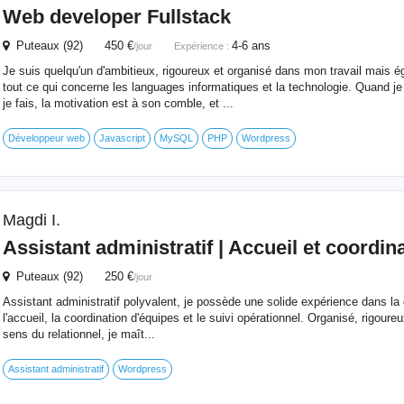
Web developer Fullstack
Puteaux (92) 450 €
4-6 ans
/jour
Expérience :
Je suis quelqu'un d'ambitieux, rigoureux et organisé dans mon travail mais é
tout ce qui concerne les languages informatiques et la technologie. Quand j
je fais, la motivation est à son comble, et ...
Développeur web
Javascript
MySQL
PHP
Wordpress
Magdi I.
Assistant administratif | Accueil et coordin
Puteaux (92) 250 €
/jour
Assistant administratif polyvalent, je possède une solide expérience dans la 
l'accueil, la coordination d'équipes et le suivi opérationnel. Organisé, rigoure
sens du relationnel, je maît...
Assistant administratif
Wordpress