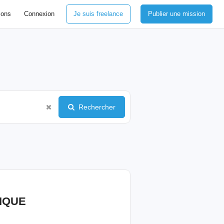
ions
Connexion
Je suis freelance
Publier une mission
Rechercher
IQUE