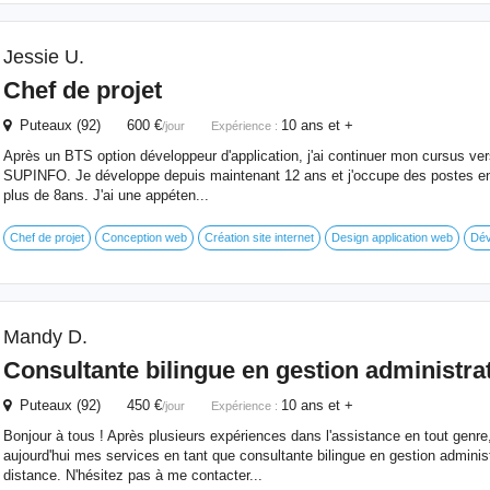
Jessie U.
Chef de projet
Puteaux (92) 600 €
10 ans et +
/jour
Expérience :
Après un BTS option développeur d'application, j'ai continuer mon cursus ver
SUPINFO. Je développe depuis maintenant 12 ans et j'occupe des postes en 
plus de 8ans. J'ai une appéten...
Chef de projet
Conception web
Création site internet
Design application web
Dév
Mandy D.
Consultante bilingue en gestion administra
Puteaux (92) 450 €
10 ans et +
/jour
Expérience :
Bonjour à tous ! Après plusieurs expériences dans l'assistance en tout genre
aujourd'hui mes services en tant que consultante bilingue en gestion adminis
distance. N'hésitez pas à me contacter...