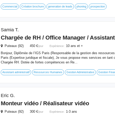
Commercial
Création brochure
generation de leads
phoning
prospection
Samia T.
Chargée de RH / Office Manager / Assistant
Puteaux (92) 450 €
10 ans et +
/jour
Expérience :
Bonjour, Diplômée de l’IGS Paris (Responsable de la gestion des ressources
Paris (Expertise juridique et fiscale), Je vous propose mes services en tant 
Chargée RH. Dotée de fortes compétences en Re...
Assistant administratif
Ressources Humaines
Gestion Administrative
Gestion Fina
Eric G.
Monteur vidéo / Réalisateur vidéo
Puteaux (92) 300 €
1-3 ans
/jour
Expérience :