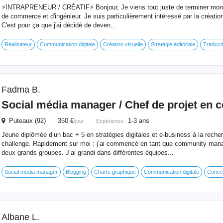
⚡️INTRAPRENEUR / CRÉATIF⚡️ Bonjour, Je viens tout juste de terminer mon
de commerce et d'ingénieur. Je suis particulièrement intéressé par la création 
C'est pour ça que j'ai décidé de deven...
Réalisateur
Communication digitale
Création visuelle
Stratégie éditoriale
Traducti
Fadma B.
Social média manager / Chef de projet en
Puteaux (92) 350 €
1-3 ans
/jour
Expérience :
Jeune diplômée d’un bac + 5 en stratégies digitales et e-business à la rech
challenge. Rapidement sur moi : j’ai commencé en tant que community manag
deux grands groupes. J’ai grandi dans différentes équipes...
Social media manager
Blogging
Charte graphique
Communication digitale
Conce
Albane L.