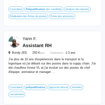
Consultant
Préqualification
des candidats
Analyse des besoins
Réalisation des fiches de postes
Poste des annonces
Yann F.
Assistant RH
Bondy (93) 250 €
1-3 ans
/jour
Expérience :
J'ai plus de 10 ans d'expériences dans le transport et la
logistique où j'ai débuté sur des postes dans la suppy chain. J'ai
été chauffeur livreur VL et j'ai évolué sur des postes de chef
d'équipe, animateur et manager ...
Consultant
préqualification
approche directe
entretien
recrutement