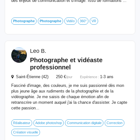
des enjeux de communication et d’image. Issu de formations ...
Photographe
Photographe
Vidéo
360°
VR
Leo B.
Photographe
et vidéaste
professionnel
Saint-Étienne (42) 250 €
1-3 ans
/jour
Expérience :
Fasciné d'image, des couleurs, je me suis passionné dès mon
plus jeune âge aux rudiments de la photographie et de la
vidéographie. Je me saisis de chaque émotion afin de
retranscrire un moment auquel j'ai la chance d'assister. Je capte
cette passion...
Réalisateur
Adobe photoshop
Communication digitale
Correction
Création visuelle