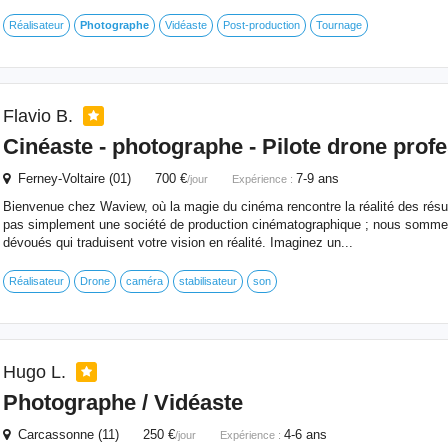
Réalisateur
Photographe
Vidéaste
Post-production
Tournage
Flavio B.
Cinéaste -
photographe
- Pilote drone prof
Ferney-Voltaire (01) 700 €
7-9 ans
/jour
Expérience :
Bienvenue chez Waview, où la magie du cinéma rencontre la réalité des ré
pas simplement une société de production cinématographique ; nous somme
dévoués qui traduisent votre vision en réalité. Imaginez un...
Réalisateur
Drone
caméra
stabilisateur
son
Hugo L.
Photographe
/ Vidéaste
Carcassonne (11) 250 €
4-6 ans
/jour
Expérience :