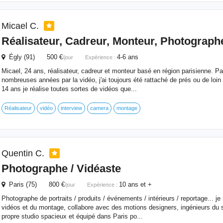
Micael C.
Réalisateur, Cadreur, Monteur,
Photograph
Égly (91) 500 €
4-6 ans
/jour
Expérience :
Micael, 24 ans, réalisateur, cadreur et monteur basé en région parisienne. P
nombreuses années par la vidéo, j'ai toujours été rattaché de prés ou de loi
14 ans je réalise toutes sortes de vidéos que...
Réalisateur
vidéo
interview
camera
montage
Quentin C.
Photographe
/ Vidéaste
Paris (75) 800 €
10 ans et +
/jour
Expérience :
Photographe de portraits / produits / événements / intérieurs / reportage... j
vidéos et du montage, collabore avec des motions designers, ingénieurs du
propre studio spacieux et équipé dans Paris po...