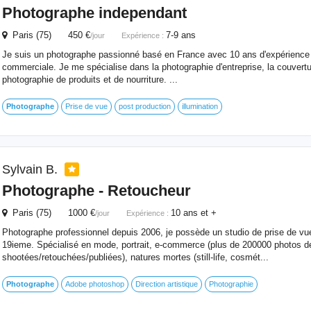
Photographe
independant
Paris (75) 450 €
7-9 ans
/jour
Expérience :
Je suis un photographe passionné basé en France avec 10 ans d'expérience 
commerciale. Je me spécialise dans la photographie d'entreprise, la couvert
photographie de produits et de nourriture. ...
Photographe
Prise de vue
post production
illumination
Sylvain B.
Photographe
- Retoucheur
Paris (75) 1000 €
10 ans et +
/jour
Expérience :
Photographe professionnel depuis 2006, je possède un studio de prise de vu
19ieme. Spécialisé en mode, portrait, e-commerce (plus de 200000 photos de
shootées/retouchées/publiées), natures mortes (still-life, cosmét...
Photographe
Adobe photoshop
Direction artistique
Photographie