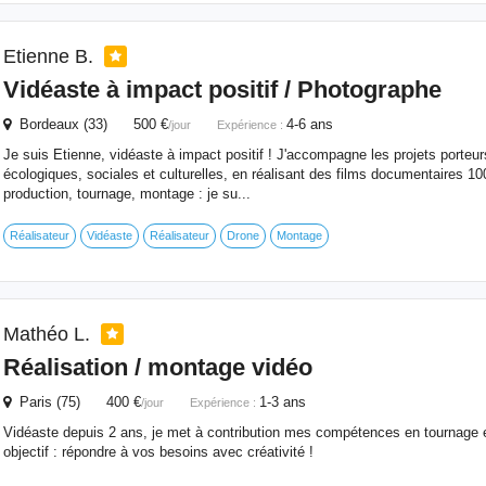
Etienne B.
Vidéaste à impact positif /
Photographe
Bordeaux (33) 500 €
4-6 ans
/jour
Expérience :
Je suis Etienne, vidéaste à impact positif ! J'accompagne les projets porteurs
écologiques, sociales et culturelles, en réalisant des films documentaires 1
production, tournage, montage : je su...
Réalisateur
Vidéaste
Réalisateur
Drone
Montage
Mathéo L.
Réalisation / montage vidéo
Paris (75) 400 €
1-3 ans
/jour
Expérience :
Vidéaste depuis 2 ans, je met à contribution mes compétences en tournage 
objectif : répondre à vos besoins avec créativité !