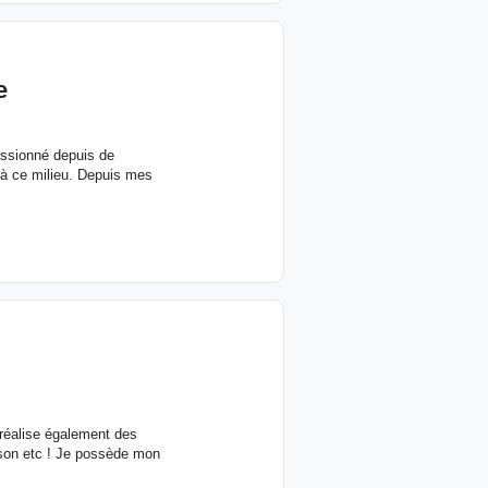
e
assionné depuis de
n à ce milieu. Depuis mes
e réalise également des
 son etc ! Je possède mon