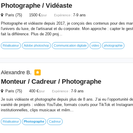
Photographe
/ Vidéaste
Paris (75) 1500 €
7-9 ans
/jour
Expérience :
Photographe et vidéaste depuis 2017, je conçois des contenus pour des ma
l'univers du luxe, de l'artisanat et du corporate. Mon approche : capter le geste
fait la différence. Plus de 200 proj...
Réalisateur
Adobe photoshop
Communication digitale
video
photographie
Alexandre B.
Monteur / Cadreur /
Photographe
Paris (75) 400 €
7-9 ans
/jour
Expérience :
Je suis vidéaste et photographe depuis plus de 8 ans. J’ai eu l’opportunité de
variété de projets : vidéos YouTube, formats courts pour TikTok et Instagram
institutionnelles, clips musicaux et mêm...
Réalisateur
Photographe
Cadreur