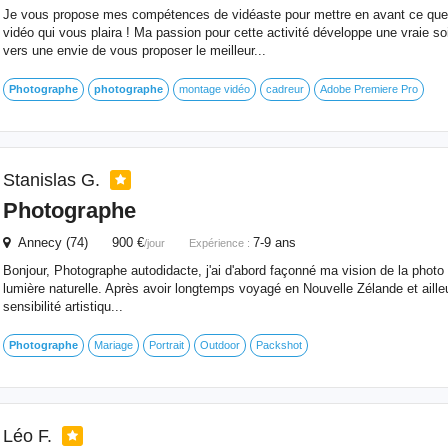
Je vous propose mes compétences de vidéaste pour mettre en avant ce que
vidéo qui vous plaira ! Ma passion pour cette activité développe une vraie soi
vers une envie de vous proposer le meilleur...
Photographe
photographe
montage vidéo
cadreur
Adobe Premiere Pro
Stanislas G.
Photographe
Annecy (74) 900 €
7-9 ans
/jour
Expérience :
Bonjour, Photographe autodidacte, j'ai d'abord façonné ma vision de la photo 
lumière naturelle. Après avoir longtemps voyagé en Nouvelle Zélande et ailleu
sensibilité artistiqu...
Photographe
Mariage
Portrait
Outdoor
Packshot
Léo F.