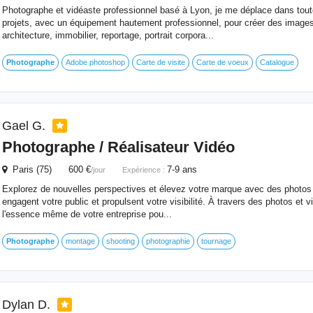
Photographe et vidéaste professionnel basé à Lyon, je me déplace dans tout
projets, avec un équipement hautement professionnel, pour créer des images 
architecture, immobilier, reportage, portrait corpora...
Photographe
Adobe photoshop
Carte de visite
Carte de voeux
Catalogue
Gael G.
Photographe
/ Réalisateur Vidéo
Paris (75) 600 €
7-9 ans
/jour
Expérience :
Explorez de nouvelles perspectives et élevez votre marque avec des photos 
engagent votre public et propulsent votre visibilité. À travers des photos et v
l'essence même de votre entreprise pou...
Photographe
montage
shooting
photographie
tournage
Dylan D.