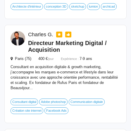
Architecte d'intérieur
conception 3D
sketchup
lumion
archicad
Charles G.
Directeur Marketing Digital /
Acquisition
Paris (75) 400 €
7-9 ans
/jour
Expérience :
Consultant en acquisition digitale & growth marketing,
j’accompagne les marques e-commerce et lifestyle dans leur
croissance avec une approche orientée performance, rentabilité
et scaling. Ex fondateur de Rufus Paris et fondateur de
Beauséjour...
Consultant digital
Adobe photoshop
Communication digitale
Création site internet
Facebook Ads