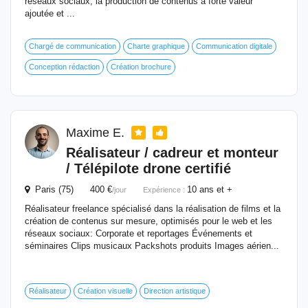
réseaux sociaux, la production de contenus à forte valeur
ajoutée et ...
Chargé de communication
Charte graphique
Communication digitale
Conception rédaction
Création brochure
Maxime E.
Réalisateur / cadreur et monteur
/ Télépilote drone certifié
Paris (75) 400 €
10 ans et +
/jour
Expérience :
Réalisateur freelance spécialisé dans la réalisation de films et la
création de contenus sur mesure, optimisés pour le web et les
réseaux sociaux: Corporate et reportages Événements et
séminaires Clips musicaux Packshots produits Images aérien...
Réalisateur
Création visuelle
Direction artistique