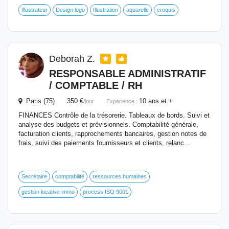
Illustrateur
Design logo
Illustration
aquarelle
croquis
Deborah Z.
RESPONSABLE ADMINISTRATIF
/ COMPTABLE / RH
Paris (75) 350 €
10 ans et +
/jour
Expérience :
FINANCES Contrôle de la trésorerie. Tableaux de bords. Suivi et
analyse des budgets et prévisionnels. Comptabilité générale,
facturation clients, rapprochements bancaires, gestion notes de
frais, suivi des paiements fournisseurs et clients, relanc...
Secrétaire
comptabilité
ressources humaines
gestion locative immo
process ISO 9001