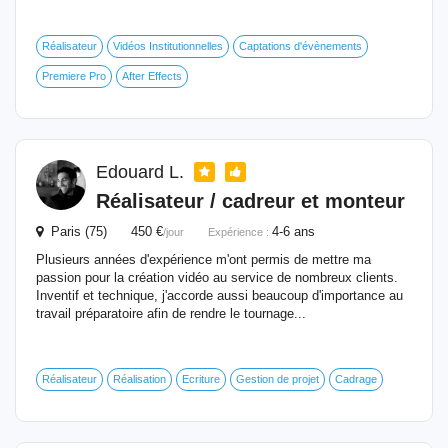
Réalisateur
Vidéos Institutionnelles
Captations d'évènements
Premiere Pro
After Effects
Edouard L.
Réalisateur / cadreur et monteur
Paris (75) 450 €
4-6 ans
/jour
Expérience :
Plusieurs années d'expérience m'ont permis de mettre ma
passion pour la création vidéo au service de nombreux clients.
Inventif et technique, j'accorde aussi beaucoup d'importance au
travail préparatoire afin de rendre le tournage...
Réalisateur
Réalisation
Ecriture
Gestion de projet
Cadrage