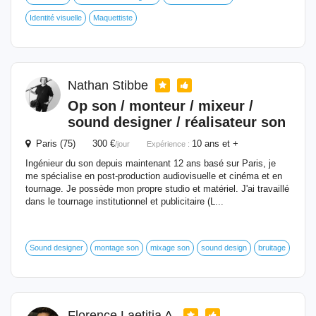
Identité visuelle
Maquettiste
Nathan Stibbe
Op son / monteur / mixeur /
sound designer / réalisateur son
Paris (75) 300 €
10 ans et +
/jour
Expérience :
Ingénieur du son depuis maintenant 12 ans basé sur Paris, je
me spécialise en post-production audiovisuelle et cinéma et en
tournage. Je possède mon propre studio et matériel. J'ai travaillé
dans le tournage institutionnel et publicitaire (L...
Sound designer
montage son
mixage son
sound design
bruitage
Florence Laetitia A.