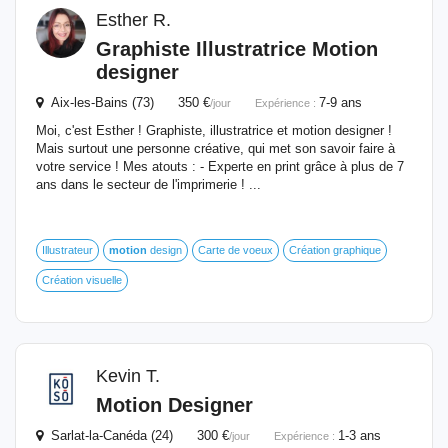
Esther R.
Graphiste Illustratrice
Motion
designer
Aix-les-Bains (73) 350 €
7-9 ans
/jour
Expérience :
Moi, c'est Esther ! Graphiste, illustratrice et motion designer !
Mais surtout une personne créative, qui met son savoir faire à
votre service ! Mes atouts : - Experte en print grâce à plus de 7
ans dans le secteur de l'imprimerie ! ...
Illustrateur
motion
design
Carte de voeux
Création graphique
Création visuelle
Kevin T.
Motion
Designer
Sarlat-la-Canéda (24) 300 €
1-3 ans
/jour
Expérience :