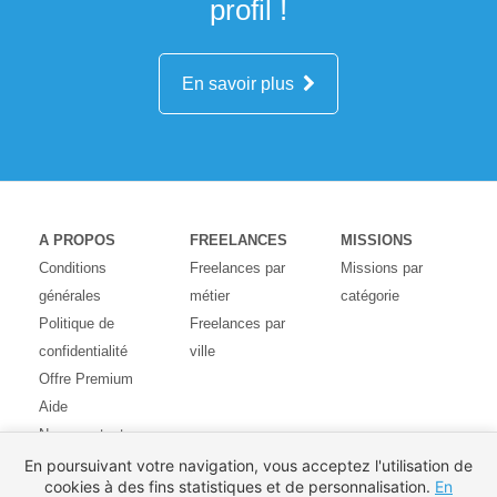
profil !
En savoir plus
A PROPOS
FREELANCES
MISSIONS
Conditions
Freelances par
Missions par
générales
métier
catégorie
Politique de
Freelances par
confidentialité
ville
Offre Premium
Aide
Nous contacter
Avis des
En poursuivant votre navigation, vous acceptez l'utilisation de
cookies à des fins statistiques et de personnalisation.
En
utilisateurs