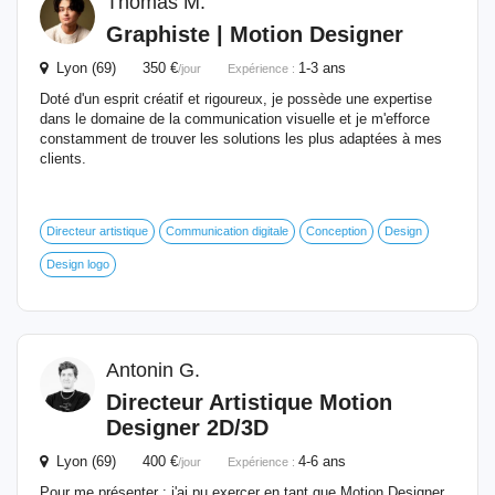
Thomas M.
Graphiste |
Motion
Designer
Lyon (69) 350 €
1-3 ans
/jour
Expérience :
Doté d'un esprit créatif et rigoureux, je possède une expertise
dans le domaine de la communication visuelle et je m'efforce
constamment de trouver les solutions les plus adaptées à mes
clients.
Directeur artistique
Communication digitale
Conception
Design
Design logo
Antonin G.
Directeur Artistique
Motion
Designer
2D/3D
Lyon (69) 400 €
4-6 ans
/jour
Expérience :
Pour me présenter : j'ai pu exercer en tant que Motion Designer