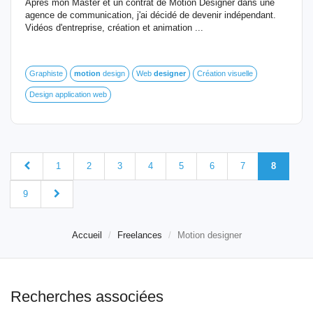
Après mon Master et un contrat de Motion Designer dans une
agence de communication, j'ai décidé de devenir indépendant.
Vidéos d'entreprise, création et animation ...
Graphiste
motion
design
Web
designer
Création visuelle
Design application web
1
2
3
4
5
6
7
8
9
Accueil
Freelances
Motion designer
Recherches associées