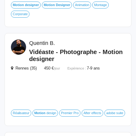
Motion
designer
Motion
Designer
Animation
Montage
Corporate
Quentin B.
Vidéaste - Photographe -
Motion
designer
Rennes (35) 450 €
7-9 ans
/jour
Expérience :
Réalisateur
Motion
design
Premier Pro
After effects
adobe suite