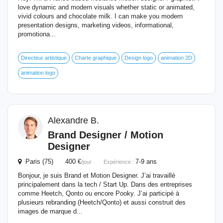
love dynamic and modern visuals whether static or animated,
vivid colours and chocolate milk. I can make you modern
presentation designs, marketing videos, informational,
promotiona...
Directeur artistique
Charte graphique
Design logo
animation 2D
animation logo
Alexandre B.
Brand
Designer
/
Motion
Designer
Paris (75) 400 €
7-9 ans
/jour
Expérience :
Bonjour, je suis Brand et Motion Designer. J’ai travaillé
principalement dans la tech / Start Up. Dans des entreprises
comme Heetch, Qonto ou encore Pooky. J’ai participé à
plusieurs rebranding (Heetch/Qonto) et aussi construit des
images de marque d...