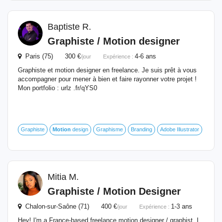
Baptiste R.
Graphiste /
Motion
designer
Paris (75) 300 €
4-6 ans
/jour
Expérience :
Graphiste et motion designer en freelance. Je suis prêt à vous
accompagner pour mener à bien et faire rayonner votre projet !
Mon portfolio : urlz .fr/qYS0
Graphiste
Motion
design
Graphisme
Branding
Adobe Illustrator
Mitia M.
Graphiste /
Motion
Designer
Chalon-sur-Saône (71) 400 €
1-3 ans
/jour
Expérience :
Hey! I'm a France-based freelance motion designer / graphist. I