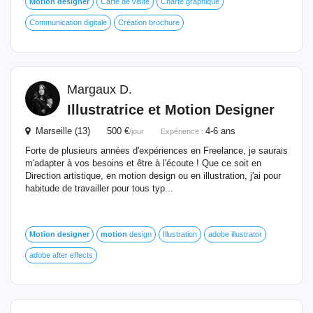
Motion
designer
Carte de visite
Charte graphique
Communication digitale
Création brochure
Margaux D.
Illustratrice et
Motion
Designer
Marseille (13) 500 €
4-6 ans
/jour
Expérience :
Forte de plusieurs années d'expériences en Freelance, je saurais
m'adapter à vos besoins et être à l'écoute ! Que ce soit en
Direction artistique, en motion design ou en illustration, j'ai pour
habitude de travailler pour tous typ...
Motion
designer
motion
design
Illustration
adobe illustrator
adobe after effects