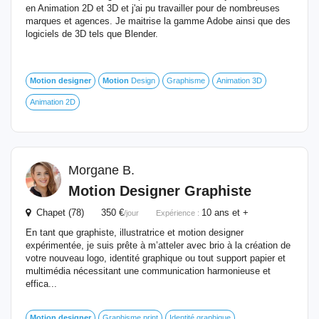
en Animation 2D et 3D et j'ai pu travailler pour de nombreuses
marques et agences. Je maitrise la gamme Adobe ainsi que des
logiciels de 3D tels que Blender.
Motion
designer
Motion
Design
Graphisme
Animation 3D
Animation 2D
Morgane B.
Motion
Designer
Graphiste
Chapet (78) 350 €
10 ans et +
/jour
Expérience :
En tant que graphiste, illustratrice et motion designer
expérimentée, je suis prête à m’atteler avec brio à la création de
votre nouveau logo, identité graphique ou tout support papier et
multimédia nécessitant une communication harmonieuse et
effica...
Motion
designer
Graphisme print
Identité graphique