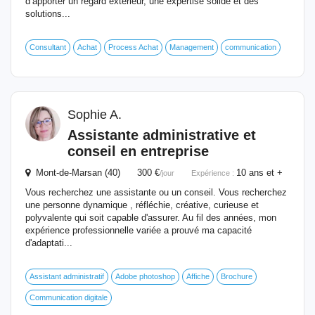
d’apporter un regard extérieur, une expertise solide et des
solutions...
Consultant
Achat
Process Achat
Management
communication
Sophie A.
Assistante administrative et
conseil en entreprise
Mont-de-Marsan (40) 300 €
10 ans et +
/jour
Expérience :
Vous recherchez une assistante ou un conseil. Vous recherchez
une personne dynamique , réfléchie, créative, curieuse et
polyvalente qui soit capable d'assurer. Au fil des années, mon
expérience professionnelle variée a prouvé ma capacité
d'adaptati...
Assistant administratif
Adobe photoshop
Affiche
Brochure
Communication digitale