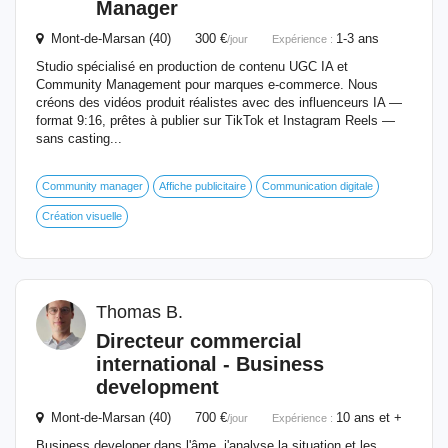
Manager
Mont-de-Marsan (40) 300 €
1-3 ans
/jour
Expérience :
Studio spécialisé en production de contenu UGC IA et
Community Management pour marques e-commerce. Nous
créons des vidéos produit réalistes avec des influenceurs IA —
format 9:16, prêtes à publier sur TikTok et Instagram Reels —
sans casting...
Community manager
Affiche publicitaire
Communication digitale
Création visuelle
Thomas B.
Directeur commercial
international - Business
development
Mont-de-Marsan (40) 700 €
10 ans et +
/jour
Expérience :
Business developer dans l'âme, j'analyse la situation et les