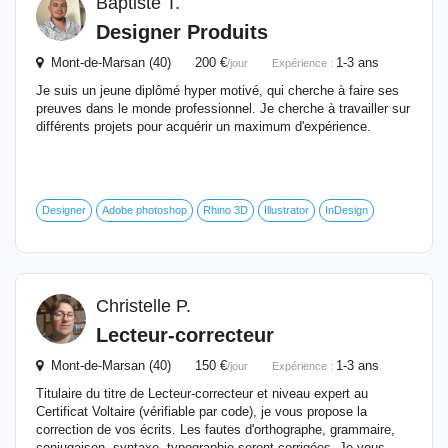
Baptiste T.
Designer Produits
Mont-de-Marsan (40) 200 €
1-3 ans
/jour
Expérience :
Je suis un jeune diplômé hyper motivé, qui cherche à faire ses
preuves dans le monde professionnel. Je cherche à travailler sur
différents projets pour acquérir un maximum d'expérience.
Designer
Adobe photoshop
Rhino 3D
Illustrator
InDesign
Christelle P.
Lecteur-correcteur
Mont-de-Marsan (40) 150 €
1-3 ans
/jour
Expérience :
Titulaire du titre de Lecteur-correcteur et niveau expert au
Certificat Voltaire (vérifiable par code), je vous propose la
correction de vos écrits. Les fautes d'orthographe, grammaire,
conjugaison, syntaxe, typographie seront corrigées. Je vous...