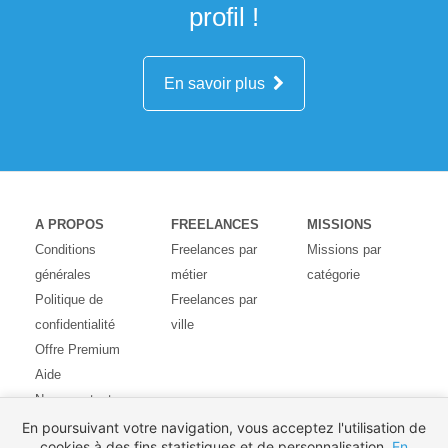
profil !
En savoir plus
A PROPOS
FREELANCES
MISSIONS
Conditions
Freelances par
Missions par
générales
métier
catégorie
Politique de
Freelances par
confidentialité
ville
Offre Premium
Aide
Nous contacter
Avis des
En poursuivant votre navigation, vous acceptez l'utilisation de
cookies à des fins statistiques et de personnalisation.
En