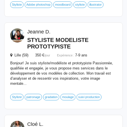
Styliste
Adobe photoshop
moodboard
styliste
illustrator
Jeanne D.
STYLISTE MODELISTE
PROTOTYPISTE
Lille (59) 350 €
7-9 ans
/jour
Expérience :
Bonjour! Je suis styliste/modéliste et prototypiste Passionnée,
qualifiée et engagée, je vous propose mes services dans le
développement de vos modèles de collection. Mon travail est
d’analyser et de ressentir vos inspirations, votre image
mentale...
Styliste
patronage
gradation
moulage
suivi production
Cloé L.