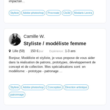
impactan...
Styliste
Adobe photoshop
Procreate
Clo3d
Modaris Lectra
Camille W.
Styliste /
modéliste
femme
Lille (59) 150 €
1-3 ans
/jour
Expérience :
Bonjour, Modéliste et styliste, je vous propose de vous aider
dans la réalisation de patrons, prototypes, développement de
concept et de collection. Mes spécialisations sont: en
modélisme: - prototype - patronage ...
Styliste
Adobe photoshop
Conception
Direction artistique
patronnage