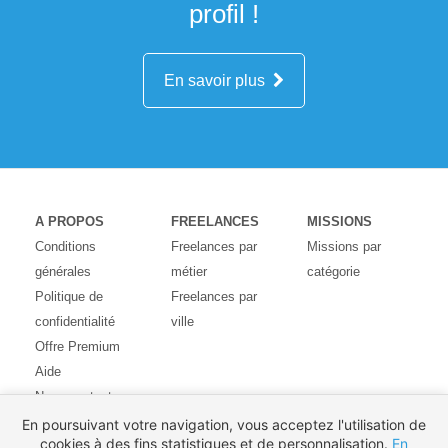
profil !
En savoir plus
A PROPOS
FREELANCES
MISSIONS
Conditions
Freelances par
Missions par
générales
métier
catégorie
Politique de
Freelances par
confidentialité
ville
Offre Premium
Aide
Nous contacter
Avis des
En poursuivant votre navigation, vous acceptez l'utilisation de
cookies à des fins statistiques et de personnalisation.
En
utilisateurs