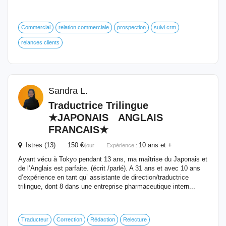
Commercial
relation commerciale
prospection
suivi crm
relances clients
Sandra L.
Traductrice Trilingue
★JAPONAIS ANGLAIS
FRANCAIS★
Istres (13) 150 €
10 ans et +
/jour
Expérience :
Ayant vécu à Tokyo pendant 13 ans, ma maîtrise du Japonais et
de l’Anglais est parfaite. (écrit /parlé). A 31 ans et avec 10 ans
d’expérience en tant qu’ assistante de direction/traductrice
trilingue, dont 8 dans une entreprise pharmaceutique intern...
Traducteur
Correction
Rédaction
Relecture