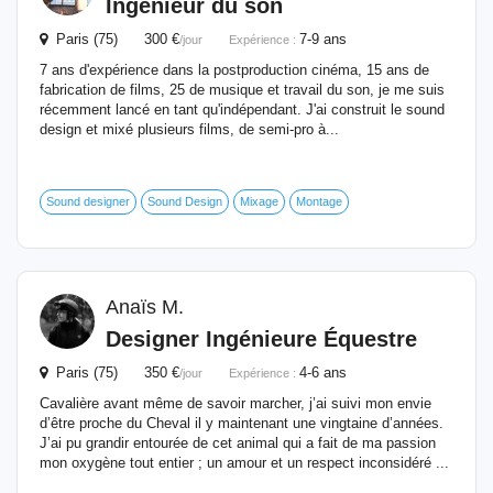
Ingénieur
du son
Paris (75) 300 €
7-9 ans
/jour
Expérience :
7 ans d'expérience dans la postproduction cinéma, 15 ans de
fabrication de films, 25 de musique et travail du son, je me suis
récemment lancé en tant qu'indépendant. J'ai construit le sound
design et mixé plusieurs films, de semi-pro à...
Sound designer
Sound Design
Mixage
Montage
Anaïs M.
Designer Ingénieure Équestre
Paris (75) 350 €
4-6 ans
/jour
Expérience :
Cavalière avant même de savoir marcher, j’ai suivi mon envie
d’être proche du Cheval il y maintenant une vingtaine d’années.
J’ai pu grandir entourée de cet animal qui a fait de ma passion
mon oxygène tout entier ; un amour et un respect inconsidéré ...