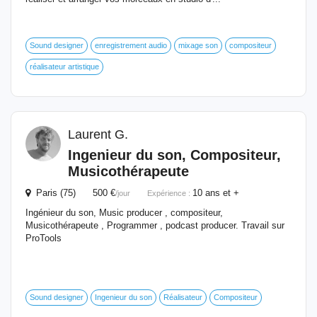
Sound designer
enregistrement audio
mixage son
compositeur
réalisateur artistique
Laurent G.
Ingenieur du son, Compositeur,
Musicothérapeute
Paris (75) 500 €
10 ans et +
/jour
Expérience :
Ingénieur du son, Music producer , compositeur,
Musicothérapeute , Programmer , podcast producer. Travail sur
ProTools
Sound designer
Ingenieur du son
Réalisateur
Compositeur