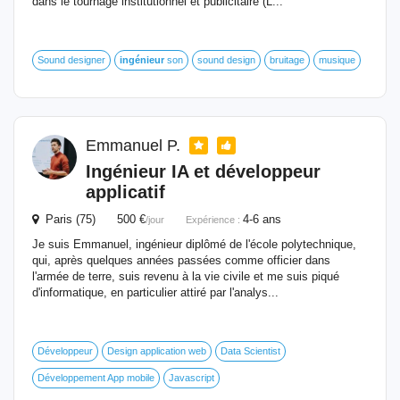
dans le tournage institutionnel et publicitaire (L...
Sound designer
ingénieur
son
sound design
bruitage
musique
Emmanuel P.
Ingénieur
IA et développeur
applicatif
Paris (75) 500 €
4-6 ans
/jour
Expérience :
Je suis Emmanuel, ingénieur diplômé de l'école polytechnique,
qui, après quelques années passées comme officier dans
l'armée de terre, suis revenu à la vie civile et me suis piqué
d'informatique, en particulier attiré par l'analys...
Développeur
Design application web
Data Scientist
Développement App mobile
Javascript