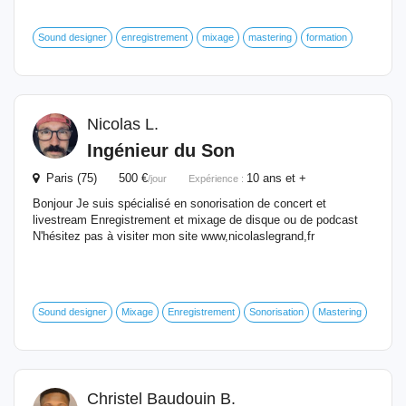
Sound designer
enregistrement
mixage
mastering
formation
Nicolas L.
Ingénieur
du Son
Paris (75) 500 €
10 ans et +
/jour
Expérience :
Bonjour Je suis spécialisé en sonorisation de concert et
livestream Enregistrement et mixage de disque ou de podcast
N'hésitez pas à visiter mon site www,nicolaslegrand,fr
Sound designer
Mixage
Enregistrement
Sonorisation
Mastering
Christel Baudouin B.