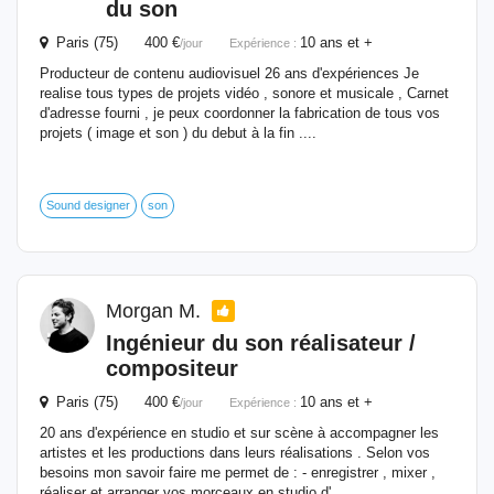
du son
Paris (75) 400 €
10 ans et +
/jour
Expérience :
Producteur de contenu audiovisuel 26 ans d'expériences Je
realise tous types de projets vidéo , sonore et musicale , Carnet
d'adresse fourni , je peux coordonner la fabrication de tous vos
projets ( image et son ) du debut à la fin ....
Sound designer
son
Morgan M.
Ingénieur
du son réalisateur /
compositeur
Paris (75) 400 €
10 ans et +
/jour
Expérience :
20 ans d'expérience en studio et sur scène à accompagner les
artistes et les productions dans leurs réalisations . Selon vos
besoins mon savoir faire me permet de : - enregistrer , mixer ,
réaliser et arranger vos morceaux en studio d'...