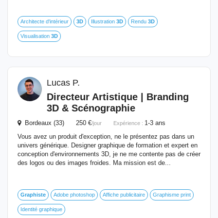
Architecte d'intérieur
3D
Illustration
3D
Rendu
3D
Visualisation
3D
Lucas P.
Directeur Artistique | Branding
3D
& Scénographie
Bordeaux (33) 250 €
1-3 ans
/jour
Expérience :
Vous avez un produit d'exception, ne le présentez pas dans un
univers générique. Designer graphique de formation et expert en
conception d'environnements 3D, je ne me contente pas de créer
des logos ou des images froides. Ma mission est de...
Graphiste
Adobe photoshop
Affiche publicitaire
Graphisme print
Identité graphique