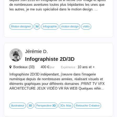
de nombreuses aventures toutes plus trépidantes les unes que
les autres, je me suis spécialisé dans le motion design. ...
Motion designer
3d
Infographie
motion design
vidéo
Jérémie D.
Infographiste 2D/
3D
Bordeaux (33) 400 €
10 ans et +
/jour
Expérience :
​Infographiste 2D/3D indépendant, j'oeuvre dans l'imagerie
numérique depuis de nombreuses années, réalisant visuels et
éléments graphiques pour différents domaines : ​PRINT TV VFX
ARCHITECTURE JEUX VIDÉO VR RA WEB ​Quelques référ...
Illustrateur
3D
Perspective
3D
3Ds Max
Retouche Créative