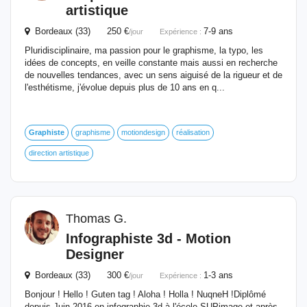
artistique
Bordeaux (33) 250 €
7-9 ans
/jour
Expérience :
Pluridisciplinaire, ma passion pour le graphisme, la typo, les
idées de concepts, en veille constante mais aussi en recherche
de nouvelles tendances, avec un sens aiguisé de la rigueur et de
l'esthétisme, j'évolue depuis plus de 10 ans en q...
Graphiste
graphisme
motiondesign
réalisation
direction artistique
Thomas G.
Infographiste
3d
- Motion
Designer
Bordeaux (33) 300 €
1-3 ans
/jour
Expérience :
Bonjour ! Hello ! Guten tag ! Aloha ! Holla ! NuqneH ! ​ Diplômé
depuis Juin 2016 en infographie 3d à l'école SUPimage et après