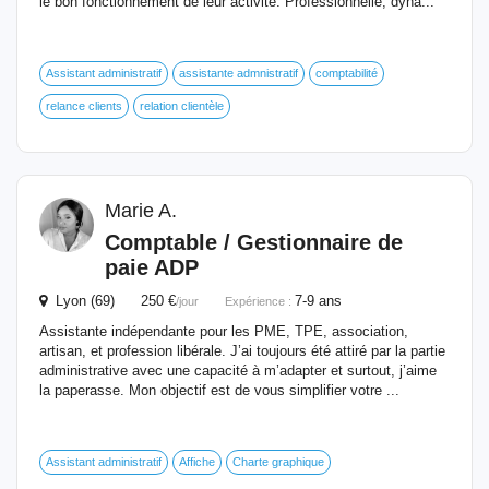
le bon fonctionnement de leur activité. Professionnelle, dyna...
Assistant administratif
assistante admnistratif
comptabilité
relance clients
relation clientèle
Marie A.
Comptable
/
Gestionnaire
de
paie ADP
Lyon (69) 250 €
7-9 ans
/jour
Expérience :
Assistante indépendante pour les PME, TPE, association,
artisan, et profession libérale. J’ai toujours été attiré par la partie
administrative avec une capacité à m’adapter et surtout, j’aime
la paperasse. Mon objectif est de vous simplifier votre ...
Assistant administratif
Affiche
Charte graphique