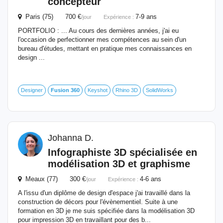
concepteur
Paris (75) 700 €
7-9 ans
/jour
Expérience :
PORTFOLIO : ... Au cours des dernières années, j'ai eu
l'occasion de perfectionner mes compétences au sein d'un
bureau d'études, mettant en pratique mes connaissances en
design ...
Designer
Fusion
360
Keyshot
Rhino 3D
SolidWorks
Johanna D.
Infographiste 3D spécialisée en
modélisation 3D et graphisme
Meaux (77) 300 €
4-6 ans
/jour
Expérience :
A l'issu d'un diplôme de design d'espace j'ai travaillé dans la
construction de décors pour l'évènementiel. Suite à une
formation en 3D je me suis spécifiée dans la modélisation 3D
pour impression 3D en travaillant pour des b...