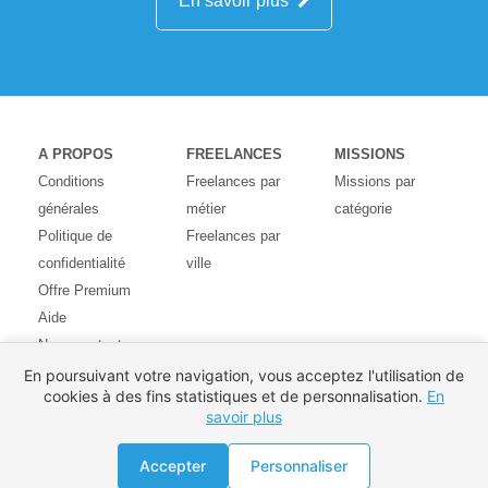
En savoir plus
A PROPOS
FREELANCES
MISSIONS
Conditions
Freelances par
Missions par
générales
métier
catégorie
Politique de
Freelances par
confidentialité
ville
Offre Premium
Aide
Nous contacter
Avis des
En poursuivant votre navigation, vous acceptez l'utilisation de
cookies à des fins statistiques et de personnalisation.
En
utilisateurs
savoir plus
Partenaires
Pays
Accepter
Personnaliser