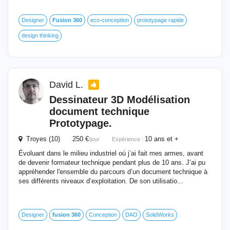
Designer
Fusion
360
eco-conception
prototypage rapide
design thinking
David L.
Dessinateur 3D Modélisation
document technique
Prototypage.
Troyes (10) 250 €
10 ans et +
/jour
Expérience :
Évoluant dans le milieu industriel où j’ai fait mes armes, avant
de devenir formateur technique pendant plus de 10 ans. J’ai pu
appréhender l'ensemble du parcours d’un document technique à
ses différents niveaux d’exploitation. De son utilisatio...
Designer
fusion
360
Conception
DAO
SolidWorks