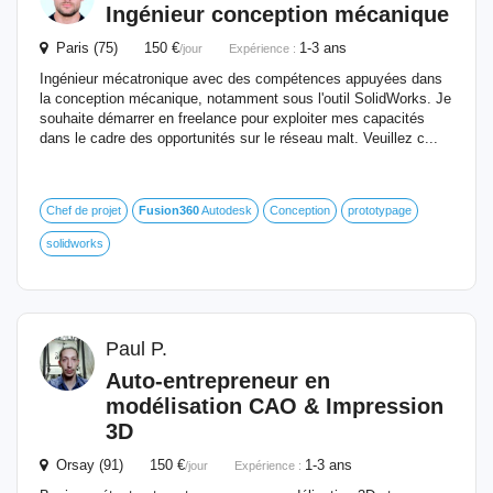
Ingénieur conception mécanique
Paris (75) 150 €
1-3 ans
/jour
Expérience :
Ingénieur mécatronique avec des compétences appuyées dans
la conception mécanique, notamment sous l'outil SolidWorks. Je
souhaite démarrer en freelance pour exploiter mes capacités
dans le cadre des opportunités sur le réseau malt. Veuillez c...
Chef de projet
Fusion
360
Autodesk
Conception
prototypage
solidworks
Paul P.
Auto-entrepreneur en
modélisation CAO & Impression
3D
Orsay (91) 150 €
1-3 ans
/jour
Expérience :