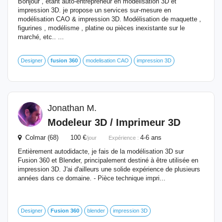
Bonjour , étant auto-entrepreneur en modélisation 3D et
impression 3D. je propose un services sur-mesure en
modélisation CAO & impression 3D. Modélisation de maquette ,
figurines , modélisme , platine ou pièces inexistante sur le
marché, etc.. ...
Designer
fusion
360
modelisation CAO
impression 3D
Jonathan M.
Modeleur 3D / Imprimeur 3D
Colmar (68) 100 €
4-6 ans
/jour
Expérience :
Entièrement autodidacte, je fais de la modélisation 3D sur
Fusion 360 et Blender, principalement destiné à être utilisée en
impression 3D. J'ai d'ailleurs une solide expérience de plusieurs
années dans ce domaine. - Pièce technique impri...
Designer
Fusion
360
blender
impression 3D