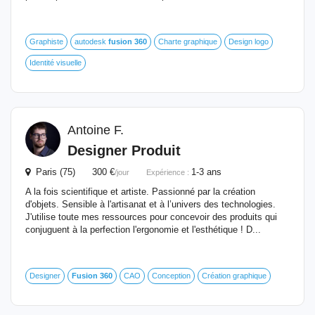
Graphiste
autodesk
fusion
360
Charte graphique
Design logo
Identité visuelle
Antoine F.
Designer Produit
Paris (75) 300 €
1-3 ans
/jour
Expérience :
A la fois scientifique et artiste. Passionné par la création
d'objets. Sensible à l'artisanat et à l’univers des technologies.
J'utilise toute mes ressources pour concevoir des produits qui
conjuguent à la perfection l'ergonomie et l'esthétique ! D...
Designer
Fusion
360
CAO
Conception
Création graphique