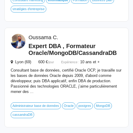
Consultant marketing
Informatique
Formation
Business plan
stratégies d'entreprise
Oussama C.
Expert DBA ,
Formateur
Oracle/MongoDB/CassandraDB
Lyon (69) 600 €
10 ans et +
/jour
Expérience :
Consultant base de données, certifié Oracle OCP, je travaille sur
les bases de données Oracle depuis 2009, d'abord comme
développeur, puis DBA applicatif, enfin DBA de production.
Passionné des technologies ORACLE, j’aime particulièrement
mener des ...
Administrateur base de données
Oracle
postgres
MongoDB
cassandraDB