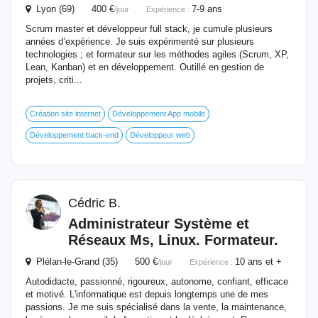
Lyon (69) 400 €
7-9 ans
/jour
Expérience :
Scrum master et développeur full stack, je cumule plusieurs
années d’expérience. Je suis expérimenté sur plusieurs
technologies ; et formateur sur les méthodes agiles (Scrum, XP,
Lean, Kanban) et en développement. Outillé en gestion de
projets, criti...
Création site internet
Développement App mobile
Développement back-end
Développeur web
Cédric B.
Administrateur Système et
Réseaux Ms, Linux.
Formateur
.
Plélan-le-Grand (35) 500 €
10 ans et +
/jour
Expérience :
Autodidacte, passionné, rigoureux, autonome, confiant, efficace
et motivé. L'informatique est depuis longtemps une de mes
passions. Je me suis spécialisé dans la vente, la maintenance,