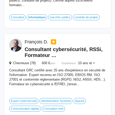
publics, conduite de projets). Certifié auprès d'Excellens
formatio...
Consultant
informatique
marchés publics
conduite de projets
François D.
Consultant cybersécurité, RSSi,
Formateur
...
Chevreuse (78) 600 €
10 ans et +
/jour
Expérience :
Consultant GRC certifié avec 25 ans d'expérience en sécurité de
l'information. Expert reconnu en ISO 27005, EBIOS RM, ISO
27001 et conformité réglementaire (RGPD, NIS2, ANSII, HDS...).
Formateur en cybersécurité à l'EFREI, j'ensei...
Expert cybersécurité
Administrateur Système
Apache
Communication digitale
Conception web