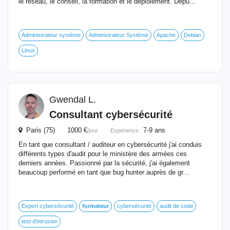
le réseau, le conseil, la formation et le déploiement. Depu...
Administrateur système
Administrateur Système
Apache
Debian
Linux
Gwendal L.
Consultant cybersécurité
Paris (75) 1000 €
7-9 ans
/jour
Expérience :
En tant que consultant / auditeur en cybersécurité j'ai conduis
différents types d'audit pour le ministère des armées ces
derniers annèes. Passionné par la sécurité, j'ai également
beaucoup performé en tant que bug hunter auprès de gr...
Expert cybersécurité
formateur
cybersécurité
audit de code
test d'intrusion