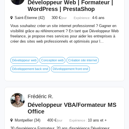
Développeur Web |
Formateur
|
WordPress | PrestaShop
Saint-Étienne (42) 300 €
4-6 ans
/jour
Expérience :
Vous souhaitez créer un site internet professionnel ? Gagner en
visibilité grâce au référencement ? En tant que Développeur Web
freelance, je propose mes services pour aider les entreprises à
créer des sites web professionnels et optimisés pour l...
Développeur web
Conception web
Création site internet
Développement back-end
Développement front-end
Frédéric R.
Développeur VBA/
Formateur
MS
Office
Montpellier (34) 400 €
10 ans et +
/jour
Expérience :
30 d'expérience Formateur, 20 ans d'expérience Dévelopeur...