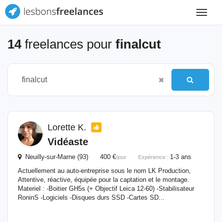
Toggle
navigat
14
freelances pour
finalcut
Lorette K.
Vidéaste
Neuilly-sur-Marne (93) 400 €
1-3 ans
/jour
Expérience :
Actuellement au auto-entreprise sous le nom LK Production,
Attentive, réactive, équipée pour la captation et le montage.
Materiel : -Boitier GH5s (+ Objectif Leica 12-60) -Stabilisateur
RoninS -Logiciels -Disques durs SSD -Cartes SD...