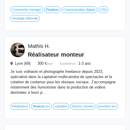
Community manager
Finalcut
Communication digitale
CSS
Stratégie éditoriale
Mathis H.
Réalisateur monteur
Lyon (69) 300 €
1-3 ans
/jour
Expérience :
Je suis vidéaste et photographe freelance depuis 2023,
spécialisé dans la captation multicaméra de spectacles et la
création de contenus pour les réseaux sociaux. J’accompagne
notamment des humoristes dans la production de vidéos
destinées à leurs p...
Réalisateur
finalcut
pro
captation
Davinci resolve
première pro