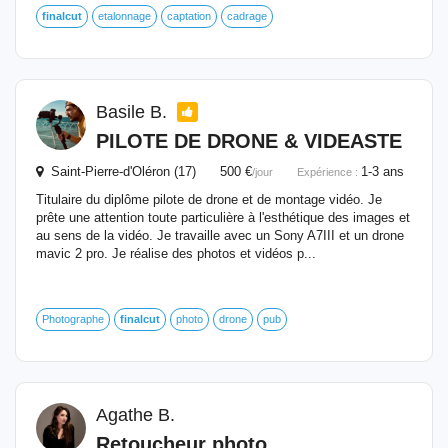
finalcut
etalonnage
captation
cadrage
Basile B.
PILOTE DE DRONE & VIDEASTE
Saint-Pierre-d'Oléron (17) 500 €
1-3 ans
/jour
Expérience :
Titulaire du diplôme pilote de drone et de montage vidéo. Je
prête une attention toute particulière à l'esthétique des images et
au sens de la vidéo. Je travaille avec un Sony A7III et un drone
mavic 2 pro. Je réalise des photos et vidéos p...
Photographe
finalcut
photo
drone
pub
Agathe B.
Retoucheur photo