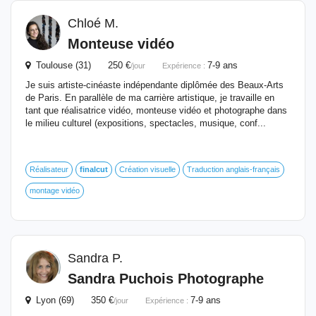
Chloé M.
Monteuse vidéo
Toulouse (31) 250 €
7-9 ans
/jour
Expérience :
Je suis artiste-cinéaste indépendante diplômée des Beaux-Arts
de Paris. En parallèle de ma carrière artistique, je travaille en
tant que réalisatrice vidéo, monteuse vidéo et photographe dans
le milieu culturel (expositions, spectacles, musique, conf...
Réalisateur
finalcut
Création visuelle
Traduction anglais-français
montage vidéo
Sandra P.
Sandra Puchois Photographe
Lyon (69) 350 €
7-9 ans
/jour
Expérience :