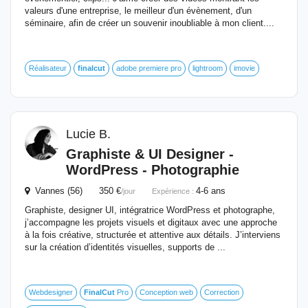
valeurs d'une entreprise, le meilleur d'un évènement, d'un
séminaire, afin de créer un souvenir inoubliable à mon client....
Réalisateur
finalcut
adobe premiere pro
lightroom
imovie
Lucie B.
Graphiste & UI Designer -
WordPress - Photographie
Vannes (56) 350 €
4-6 ans
/jour
Expérience :
Graphiste, designer UI, intégratrice WordPress et photographe,
j’accompagne les projets visuels et digitaux avec une approche
à la fois créative, structurée et attentive aux détails. J’interviens
sur la création d’identités visuelles, supports de ...
Webdesigner
FinalCut
Pro
Conception web
Correction