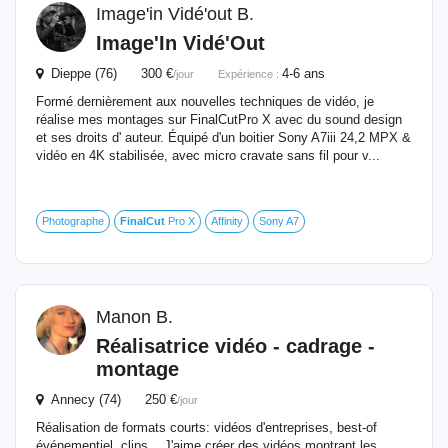
Image'in Vidé'out B.
Image'In Vidé'Out
Dieppe (76) 300 €
4-6 ans
/jour
Expérience :
Formé dernièrement aux nouvelles techniques de vidéo, je
réalise mes montages sur FinalCutPro X avec du sound design
et ses droits d' auteur. Équipé d'un boitier Sony A7iii 24,2 MPX &
vidéo en 4K stabilisée, avec micro cravate sans fil pour v...
Photographe
FinalCut
Pro X
Affinity
Sony A7
Manon B.
Réalisatrice vidéo - cadrage -
montage
Annecy (74) 250 €
/jour
Réalisation de formats courts: vidéos d'entreprises, best-of
événementiel, clips... J'aime créer des vidéos montrant les