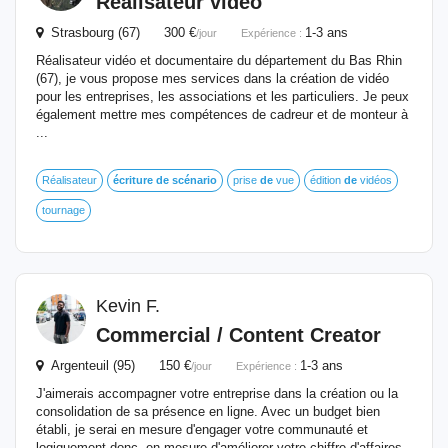
Réalisateur vidéo
Strasbourg (67) 300 €
1-3 ans
/jour
Expérience :
Réalisateur vidéo et documentaire du département du Bas Rhin
(67), je vous propose mes services dans la création de vidéo
pour les entreprises, les associations et les particuliers. Je peux
également mettre mes compétences de cadreur et de monteur à
...
Réalisateur
écriture
de
scénario
prise
de
vue
édition
de
vidéos
tournage
Kevin F.
Commercial / Content Creator
Argenteuil (95) 150 €
1-3 ans
/jour
Expérience :
J'aimerais accompagner votre entreprise dans la création ou la
consolidation de sa présence en ligne. Avec un budget bien
établi, je serai en mesure d'engager votre communauté et
logiquement donc, en mesure d'améliorer votre chiffre d'affaires.