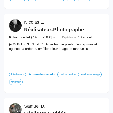
Nicolas L.
Réalisateur-Photographe
Rambouillet (78) 250 €
10 ans et +
/jour
Expérience :
▶︎ MON EXPERTISE ? : Aider les dirigeants d’entreprises et
agences à créer ou améliorer leur image de marque. ▶︎
Réalisateur
écriture
de
scénario
motion design
gestion tournage
montage
Samuel D.