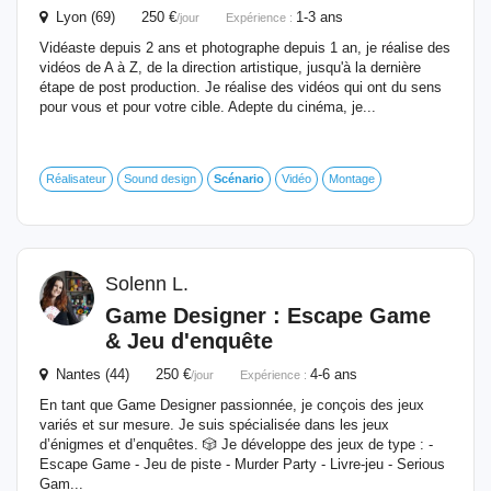
Lyon (69) 250 €
1-3 ans
/jour
Expérience :
Vidéaste depuis 2 ans et photographe depuis 1 an, je réalise des
vidéos de A à Z, de la direction artistique, jusqu'à la dernière
étape de post production. Je réalise des vidéos qui ont du sens
pour vous et pour votre cible. Adepte du cinéma, je...
Réalisateur
Sound design
Scénario
Vidéo
Montage
Solenn L.
Game Designer : Escape Game
& Jeu d'enquête
Nantes (44) 250 €
4-6 ans
/jour
Expérience :
En tant que Game Designer passionnée, je conçois des jeux
variés et sur mesure. Je suis spécialisée dans les jeux
d’énigmes et d’enquêtes. 🎲 Je développe des jeux de type : -
Escape Game - Jeu de piste - Murder Party - Livre-jeu - Serious
Gam...