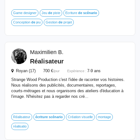
Game designer
Jeu
de
piste
Ecriture
de
scénario
Conception
de
jeu
Gestion
de
projet
Maximilien B.
Réalisateur
Royan (17) 700 €
7-9 ans
/jour
Expérience :
Strange Wood Production c'est l'idée de raconter vos histoires.
Nous réalisons des publicités, documentaires, reportages,
courts-métrages et nous organisons des ateliers d'éducation à
l'image. N'hésitez pas à regarder nos cré...
Réalisateur
écriture
scénario
Création visuelle
montage
réalisatio