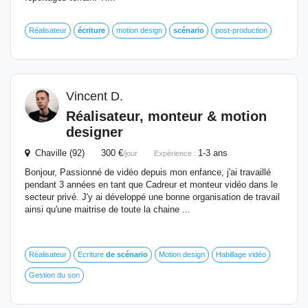
Réalisateur
écriture
motion design
scénario
post-production
Vincent D.
Réalisateur, monteur & motion
designer
Chaville (92) 300 €
1-3 ans
/jour
Expérience :
Bonjour, Passionné de vidéo depuis mon enfance, j'ai travaillé
pendant 3 années en tant que Cadreur et monteur vidéo dans le
secteur privé. J'y ai développé une bonne organisation de travail
ainsi qu'une maitrise de toute la chaine ...
Réalisateur
Ecriture
de
scénario
Motion design
Habillage vidéo
Gestion du son