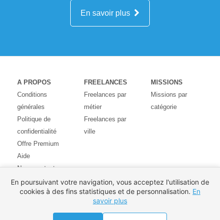
En savoir plus
A PROPOS
FREELANCES
MISSIONS
Conditions
Freelances par
Missions par
générales
métier
catégorie
Politique de
Freelances par
confidentialité
ville
Offre Premium
Aide
Nous contacter
Avis des
En poursuivant votre navigation, vous acceptez l'utilisation de
cookies à des fins statistiques et de personnalisation.
En
utilisateurs
savoir plus
Partenaires
Pays