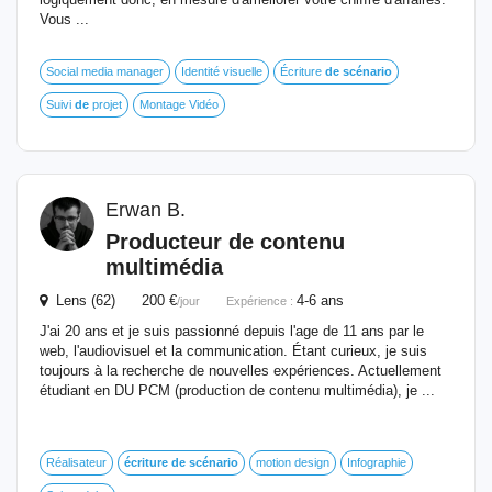
Vous ...
Social media manager
Identité visuelle
Écriture
de
scénario
Suivi
de
projet
Montage Vidéo
Erwan B.
Producteur
de
contenu
multimédia
Lens (62) 200 €
4-6 ans
/jour
Expérience :
J'ai 20 ans et je suis passionné depuis l'age de 11 ans par le
web, l'audiovisuel et la communication. Étant curieux, je suis
toujours à la recherche de nouvelles expériences. Actuellement
étudiant en DU PCM (production de contenu multimédia), je ...
Réalisateur
écriture
de
scénario
motion design
Infographie